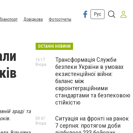
Рус
Транспорт
Довідкова
Фотоотчеты
ОСТАННІ НОВИНИ
али
Трансформація Служби
16:17
Вчора
безпеки України в умовах
ків
екзистенційної війни:
баланс між
євроінтеграційними
стандартами та безпековою
стійкістю
вній зраді та
Ситуація на фронті на ранок
оків.
09:47
Вчора
7 серпня: протягом доби
відбулося 233 бойових
ела Вільхівка