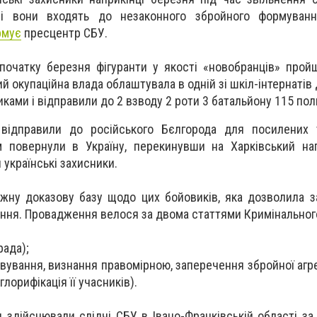
Усі вони входять до незаконного збройного формуванн
рмує
пресцентр СБУ.
початку березня фігуранти у якості «новобранців» прой
кий окупаційна влада облаштувала в одній зі шкіл-інтернатів
ками і відправили до 2 взводу 2 роти 3 батальйону 115 пол
 відправили до російського Бєлгорода для посилених 
ім повернули в Україну, перекинувши на Харківський на
 українські захисники.
ужну доказову базу щодо цих бойовиків, яка дозволила з
ення. Провадження велося за двома статтями Кримінальног
рада);
довування, визнання правомірною, заперечення збройної агре
глорифікація її учасників).
 здійснювали слідчі СБУ в Івано-Франківській області за