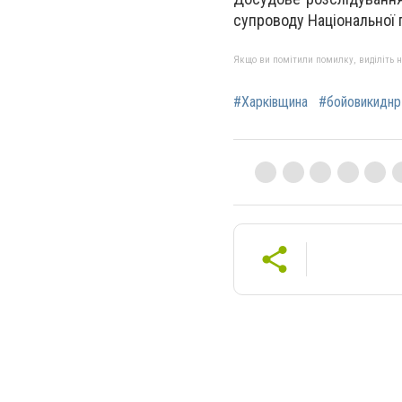
супроводу Національної 
Якщо ви помітили помилку, виділіть нео
#Харківщина
#бойовикиднр