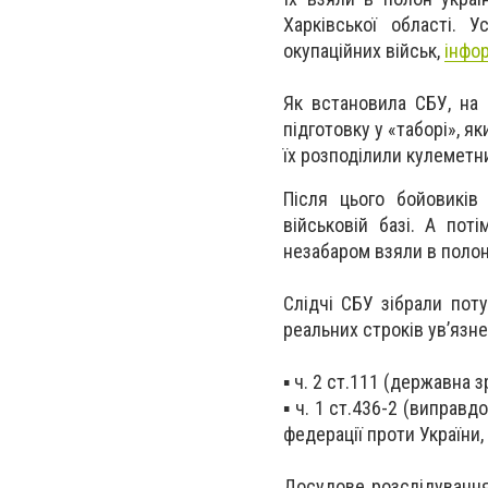
Харківської області. 
окупаційних військ,
інфо
Як встановила СБУ, на 
підготовку у «таборі», я
їх розподілили кулеметни
Після цього бойовиків
військовій базі. А пот
незабаром взяли в полон
Слідчі СБУ зібрали пот
реальних строків ув’язн
▪️ ч. 2 ст.111 (державна з
▪️ ч. 1 ст.436-2 (виправ
федерації проти України, 
Досудове розслідування