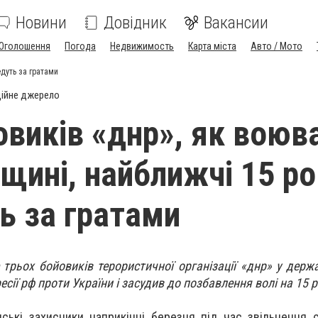
Новини
Довідник
Вакансии
Оголошення
Погода
Недвижимость
Карта міста
Авто / Мото
едуть за гратами
ійне джерело
овиків «днр», як воюв
вщині, найближчі 15 ро
ь за гратами
трьох бойовиків терористичної організації «днр» у держа
есії рф проти України і засудив до позбавлення волі на 15 р
нські захисники наприкінці березня під час звільнення с