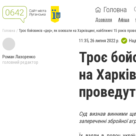
Головна
Дозвілля
Афіша
Головна
Троє бойовиків «днр», як воювали на Харківщині, найближчі 15 років пров
11:35, 26 липня 2022 р.
Над
Троє бой
Роман Лазоренко
головний редактор
на Харкі
проведут
Суд визнав винними ще 
запереченні збройної агр
Їх взяли в полон украї