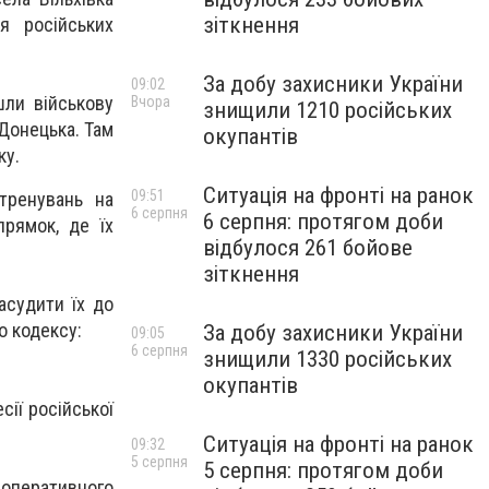
зіткнення
я російських
За добу захисники України
09:02
шли військову
Вчора
знищили 1210 російських
 Донецька. Там
окупантів
ку.
Ситуація на фронті на ранок
09:51
тренувань на
6 серпня
6 серпня: протягом доби
прямок, де їх
відбулося 261 бойове
зіткнення
асудити їх до
о кодексу:
За добу захисники України
09:05
6 серпня
знищили 1330 російських
окупантів
сії російської
Ситуація на фронті на ранок
09:32
5 серпня
5 серпня: протягом доби
 оперативного