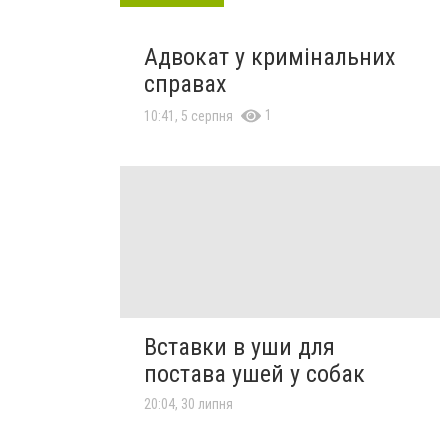
Адвокат у кримінальних
справах
1
10:41, 5 серпня
Вставки в уши для
постава ушей у собак
20:04, 30 липня