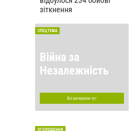
відбулося 234 бойові
зіткнення
СПЕЦТЕМА
Війна за
Незалежність
Всі матеріали тут
ОГОЛОШЕННЯ