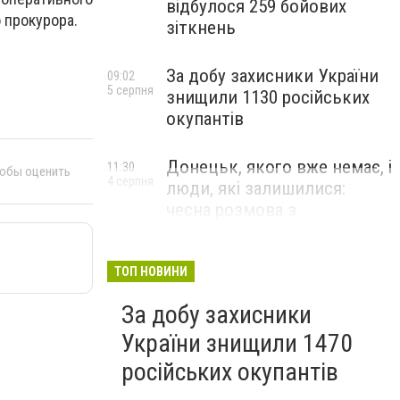
відбулося 259 бойових
 прокурора.
зіткнень
За добу захисники України
09:02
5 серпня
знищили 1130 російських
окупантів
Донецьк, якого вже немає, і
11:30
тобы оценить
4 серпня
люди, які залишилися:
чесна розмова з
В’ячеславом Верховським
ЛЮДИ УКРАЇНСЬКОГО ДОНЕЦЬКА
ТОП НОВИНИ
За добу захисники
України знищили 1470
російських окупантів