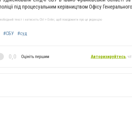
поліції під процесуальним керівництвом Офісу Генерального
бхідний текст і натисніть Ctrl + Enter, щоб повідомити про це редакцію
#СБУ
#суд
0,0
Оцініть першим
Авторизируйтесь
, ч