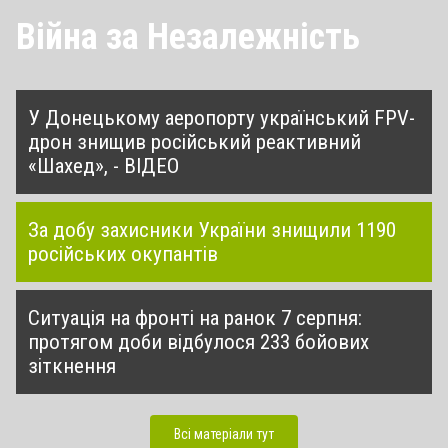
Війна за Незалежність
У Донецькому аеропорту український FPV-
дрон знищив російський реактивний
«Шахед», - ВІДЕО
За добу захисники України знищили 1190
російських окупантів
Ситуація на фронті на ранок 7 серпня:
протягом доби відбулося 233 бойових
зіткнення
Всі матеріали тут