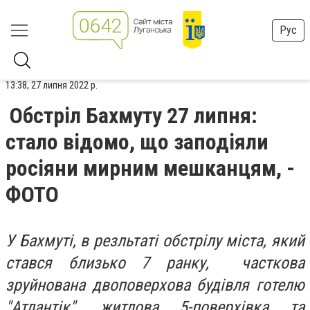
Рус
13:38, 27 липня 2022 р.
Обстріл Бахмуту 27 липня:
стало відомо, що заподіяли
росіяни мирним мешканцям, -
ФОТО
У Бахмуті, в резльтаті обстрілу міста, який
стався близько 7 ранку, часткова
зруйнована двоповерхова будівля готелю
"Атлантік", житлова 5-поверхівка та