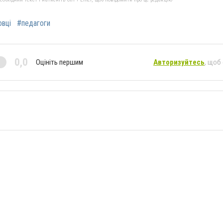
овці
#педагоги
0,0
Оцініть першим
Авторизуйтесь
, щоб