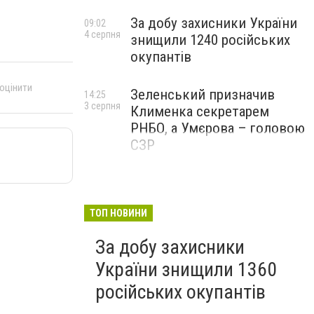
За добу захисники України
09:02
4 серпня
знищили 1240 російських
окупантів
 оцінити
Зеленський призначив
14:25
3 серпня
Клименка секретарем
РНБО, а Умєрова – головою
СЗР
ТОП НОВИНИ
За добу захисники
України знищили 1360
російських окупантів