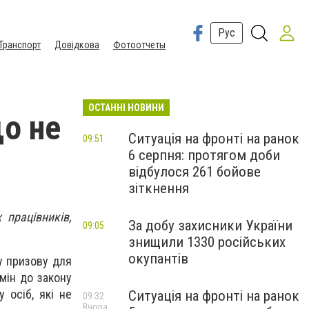
Рус
Транспорт
Довідкова
Фотоотчеты
ОСТАННІ НОВИНИ
що не
Ситуація на фронті на ранок
09:51
6 серпня: протягом доби
відбулося 261 бойове
зіткнення
 працівників,
За добу захисники України
09:05
знищили 1330 російських
окупантів
у призову для
мін до закону
 осіб, які не
Ситуація на фронті на ранок
09:32
Вчора