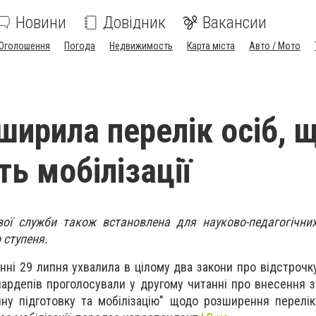
Новини
Довідник
Вакансии
Оголошення
Погода
Недвижимость
Карта міста
Авто / Мото
ширила перелік осіб, 
ь мобілізації
вої служби також встановлена для науково-педагогічних
 ступеня.
нні 29 липня ухвалила в цілому два закони про відстрочк
нардепів проголосували у другому читанні про внесення з
йну підготовку та мобілізацію" щодо розширення переліку