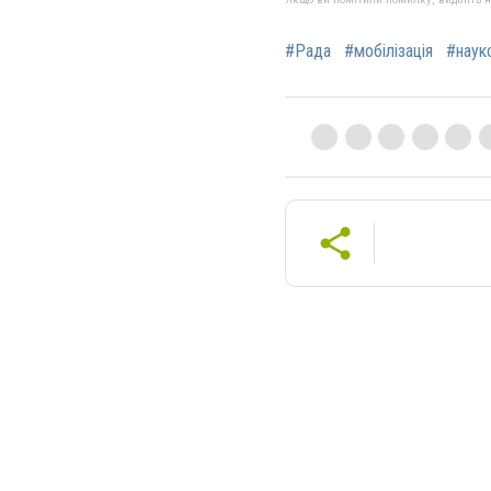
#Рада
#мобілізація
#наук