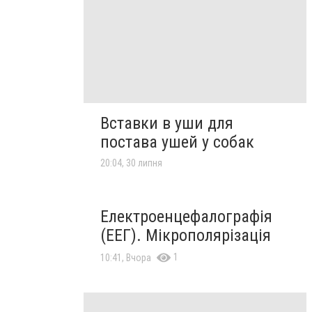
Вставки в уши для
постава ушей у собак
20:04, 30 липня
Електроенцефалографія
(ЕЕГ). Мікрополярізація
1
10:41, Вчора