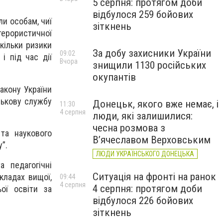
5 серпня: протягом доби
відбулося 259 бойових
ли особам, чиї
зіткнень
терористичної
скільки ризики
За добу захисники України
09:02
і під час дії
Вчора
знищили 1130 російських
окупантів
акону України
йськову службу
Донецьк, якого вже немає, і
11:30
4 серпня
люди, які залишилися:
чесна розмова з
та наукового
В’ячеславом Верховським
”.
ЛЮДИ УКРАЇНСЬКОГО ДОНЕЦЬКА
а педагогічні
Ситуація на фронті на ранок
кладах вищої,
09:44
4 серпня
4 серпня: протягом доби
ьої освіти за
відбулося 226 бойових
зіткнень