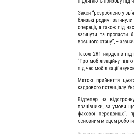
підлягають призову під 
Закон “розроблено у зв’
близькі родичі загинули
операції, а також під ча
загинути та пропасти бе
воєнного стану”, – зазна
Також 281 нардепів підт
"Про мобілізаційну підг
під час мобілізації наук
Метою прийняття цього
кадрового потенціалу Ук
Відтепер на відстрочку
працівники, за умови що
фахової передвищої, пр
основним місцем роботи 
Якщо ви помітили помилку, виділіть нео