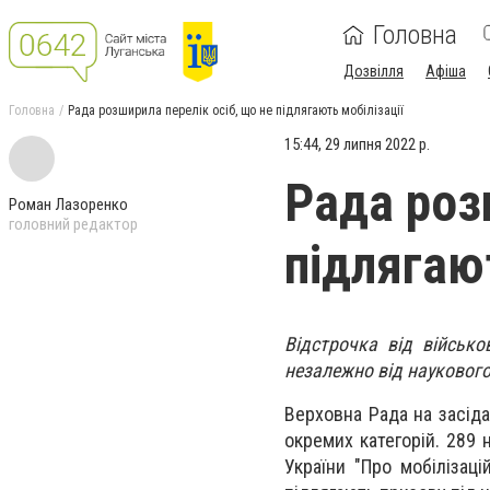
Головна
Дозвілля
Афіша
Головна
Рада розширила перелік осіб, що не підлягають мобілізації
15:44, 29 липня 2022 р.
Рада роз
Роман Лазоренко
головний редактор
підлягают
Відстрочка від військо
незалежно від наукового
Верховна Рада на засіда
окремих категорій. 289 
України "Про мобілізаці