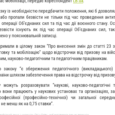
час мобілізації, передає кореспондент
LB.ua
.
язку із необхідністю передбачити положення, які б дозволя
 або пропали безвісти не тільки під час проведення анти
с операції Об’єднаних сил та під час дії воєнного стану. О
звісти існують як під час операції Об’єднаних сил, так 
чено у пояснювальній записці.
римали в цілому закон “Про внесення змін до статті 23 з
отовку та мобілізацію" щодо відстрочки від призову на ві
овим, науково-педагогічним та педагогічним працівникам.
 закону “є збереження педагогічного (викладацького) 
раїни шляхом забезпечення права на відстрочку від призову
 можуть розраховувати “наукові, науково-педагогічні т
 вони працюють у наукових установах та організаціях, за
офесійної (професійно-технічної) чи загальної середн
не менш як на 0,75 ставки”.
бхідний текст і натисніть Ctrl + Enter, щоб повідомити про це редакцію