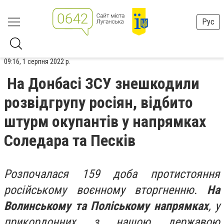
Рус
09:16, 1 серпня 2022 р.
На Донбасі ЗСУ знешкодили
розвідгрупу росіян, відбито
штурм окупантів у напрямках
Соледара та Песків
Розпочалася 159 доба протистояння
російському воєнному вторгненню.
На
Волинському та Поліському напрямках
, у
прикордонних з нашою державою