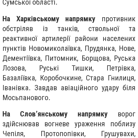
Сумської області.
На Харківському напрямку
противник
обстріляв із танків, ствольної та
реактивної артилерії райони населених
пунктів Новомиколаївка, Прудянка, Нове,
Дементіївка, Питомник, Борщова, Руська
Лозова, Руські Тишки, Петрівка,
Базаліївка, Коробочкине, Стара Гнилиця,
Іванівка. Завдав авіаційного удару біля
Мосьпанового.
На Слов’янському напрямку
ворог
здійснював вогневе ураження поблизу
Чепіля, Протопопівки, Грушувахи,