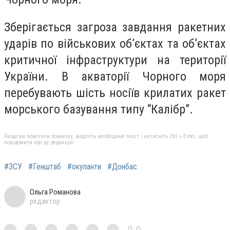
Зберігається загроза завдання ракетних
ударів по військових об’єктах та об’єктах
критичної інфраструктури на території
України. В акваторії Чорного моря
перебувають шість носіїв крилатих ракет
морського базування типу “Калібр”.
Якщо ви помітили помилку, виділіть необхідний текст і натисніть Ctrl + Enter, щоб
повідомити про це редакцію
#ЗСУ
#Генштаб
#окупанти
#Донбас
Ольга Романова
редактор