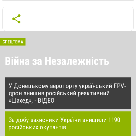
СПЕЦТЕМА
Війна за Незалежність
У Донецькому аеропорту український FPV-
дрон знищив російський реактивний
«Шахед», - ВІДЕО
За добу захисники України знищили 1190
російських окупантів