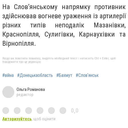
На Слов’янському напрямку противник
здійснював вогневе ураження із артилерії
різних типів неподалік Мазанівки,
Краснопілля, Сулигівки, Карнаухівки та
Вірнопілля.
Якщо ви помітили помилку, виділіть необхідний текст і натисніть Ctrl + Enter, щоб
повідомити про це редакцію
#війна
#Донецькаобласть
#Бахмут
#Словʼянськ
Ольга Романова
редактор
0,0
Авторизуйтесь
, щоб оцінити