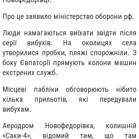
Про це заявило міністерство оборони рф.
Люди намагаються виїхати звідти після
серії вибухів. На околицях села
утворилися пробки, пляжі спорожніли. З
боку Євпаторії прямують колони машин
екстрених служб.
Місцеві пабліки обговорюють нібито
кілька прильотів, які передували
вибухам.
Аеродром Новофедорівка, колишній
«Саки-4», відомий тим, що там