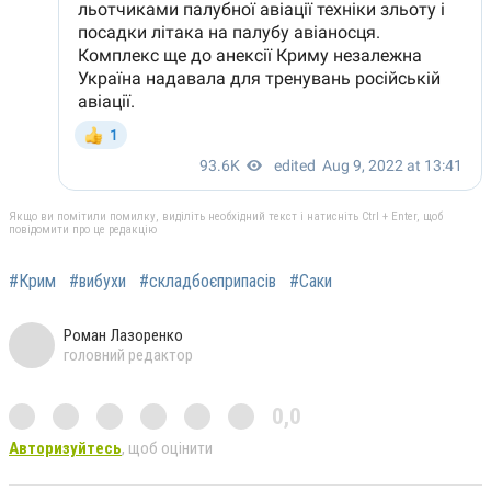
Якщо ви помітили помилку, виділіть необхідний текст і натисніть Ctrl + Enter, щоб
повідомити про це редакцію
#Крим
#вибухи
#складбоєприпасів
#Саки
Роман Лазоренко
головний редактор
0,0
Авторизуйтесь
, щоб оцінити