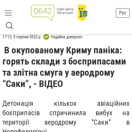
Рус
17:13, 9 серпня 2022 р.
Надійне джерело
В окупованому Криму паніка:
горять склади з боєприпасами
та злітна смуга у аеродрому
“Саки”, - ВІДЕО
Детонація кількох авіаційних
боєприпасів спричинила вибух на
території аеродрому "Саки" в
Новофедорівці.