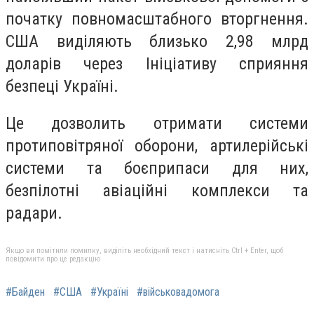
початку повномасштабного вторгнення.
США виділяють близько 2,98 млрд
доларів через Ініціативу сприяння
безпеці Україні.
Це дозволить отримати системи
протиповітряної оборони, артилерійські
системи та боєприпаси для них,
безпілотні авіаційні комплекси та
радари.
Якщо ви помітили помилку, виділіть необхідний текст і натисніть Ctrl + Enter, щоб
повідомити про це редакцію
#Байден
#США
#Україні
#військовадомога