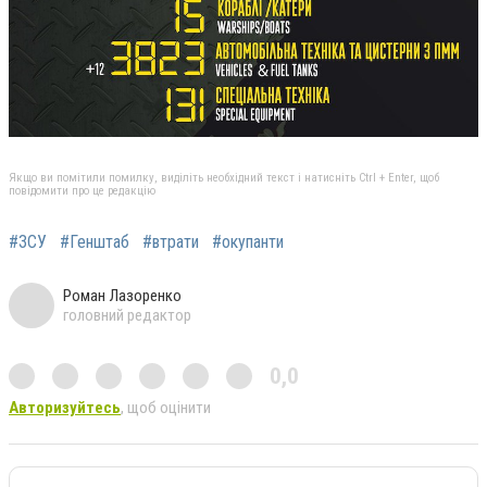
Якщо ви помітили помилку, виділіть необхідний текст і натисніть Ctrl + Enter, щоб
повідомити про це редакцію
#ЗСУ
#Генштаб
#втрати
#окупанти
Роман Лазоренко
головний редактор
0,0
Авторизуйтесь
, щоб оцінити