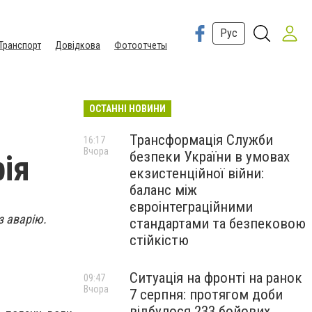
Рус
Транспорт
Довідкова
Фотоотчеты
ОСТАННІ НОВИНИ
Трансформація Служби
16:17
Вчора
безпеки України в умовах
рія
екзистенційної війни:
баланс між
євроінтеграційними
з аварію.
стандартами та безпековою
стійкістю
Ситуація на фронті на ранок
09:47
Вчора
7 серпня: протягом доби
відбулося 233 бойових