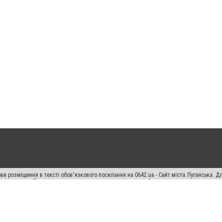
ви розміщення в тексті обов'язкового посилання на 0642.ua - Сайт міста Луганська. 
кості джерела. Порушення виняткових прав переслідується Законом.
ський спецпроєкт", "Політичні новини", "Пресреліз", "PR", "Офіційно", "Політична рек