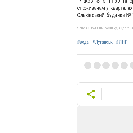
"7 жовтня з 11:30 та о
споживачам у кварталах С
Ольхівський, будинки № 1
Якщо ви помітили помилку, виділіть нео
#вода
#Луганськ
#ЛНР