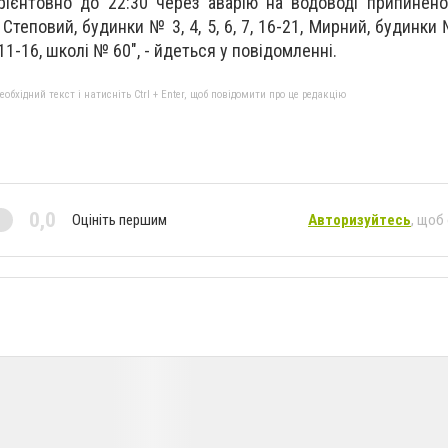
рієнтовно до 22:30 через аварію на водоводі припинен
теповий, будинки № 3, 4, 5, 6, 7, 16-21, Мирний, будинки № 
1-16, школі № 60", - йдеться у повідомленні.
бхідний текст і натисніть Ctrl + Enter, щоб повідомити про це редакцію
0,0
Оцініть першим
Авторизуйтесь
, щоб