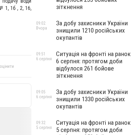
о подачу води
зіткнення
1, 1б , 2, 16,
За добу захисники України
09:02
Вчора
знищили 1210 російських
окупантів
Ситуація на фронті на ранок
09:51
6 серпня
6 серпня: протягом доби
 оцінити
відбулося 261 бойове
зіткнення
За добу захисники України
09:05
6 серпня
знищили 1330 російських
окупантів
Ситуація на фронті на ранок
09:32
5 серпня
5 серпня: протягом доби