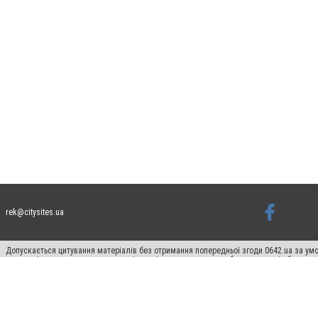
rek@citysites.ua
Допускається цитування матеріалів без отримання попередньої згоди 0642.ua за умо
систем гіперпосилання на цитовані статті не нижче другого абзацу в тексті або в я
Матеріали з плашками "Новини компаній", "Промо", "Партнерський матеріал", "Партнер