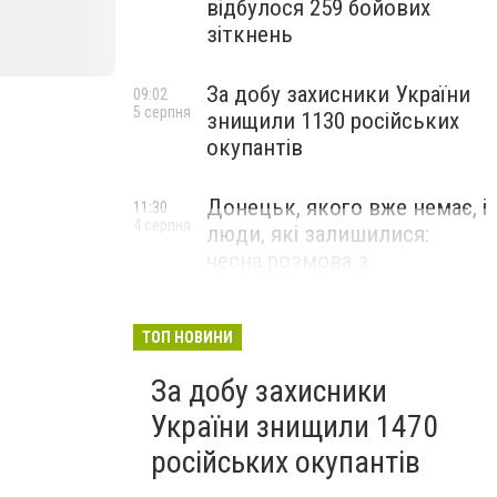
відбулося 259 бойових
зіткнень
За добу захисники України
09:02
5 серпня
знищили 1130 російських
окупантів
Донецьк, якого вже немає, і
11:30
4 серпня
люди, які залишилися:
чесна розмова з
В’ячеславом Верховським
ЛЮДИ УКРАЇНСЬКОГО ДОНЕЦЬКА
ТОП НОВИНИ
За добу захисники
України знищили 1470
російських окупантів