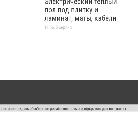
Электрический теплый
пол под плитку и
ламинат, маты, кабели
18:56, 5 серпня
Для інтернет-видань обов'язкове розміщення прямого, відкритого для пошукових
лама" публікуються на правах реклами.