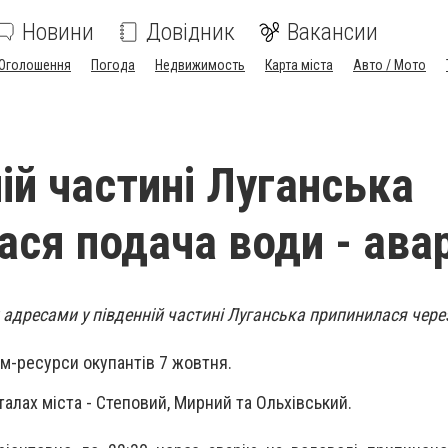
Новини
Довідник
Вакансии
Оголошення
Погода
Недвижимость
Карта міста
Авто / Мото
ій частині Луганська
ася подача води - ава
адресами у південній частині Луганська припинилася чере
м-ресурси окупантів 7 жовтня.
талах міста - Степовий, Мирний та Ольхівський.