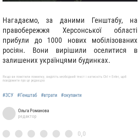
Нагадаємо, за даними Генштабу, на
правобережжя Херсонської області
прибули до 1000 нових мобілізованих
росіян. Вони вирішили оселитися в
залишених українцями будинках.
Якщо ви помітили помилку, виділіть необхідний текст і натисніть Ctrl + Enter, щоб
повідомити про це редакцію
#ЗСУ
#Генштаб
#втрати
#окупанти
Ольга Романова
редактор
0,0