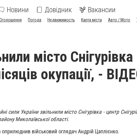
Новини
Довідник
Вакансии
Оголошення
Погода
Недвижимость
Карта міста
Авто / Мото
нили місто Снігурівка 
сяців окупації, - ВІД
йні сили України звільнили місто Снігурівка - центр Снігурі
айону Миколаївської області.
ла оприлюднив військовий оглядач Андрій Цаплієнко.