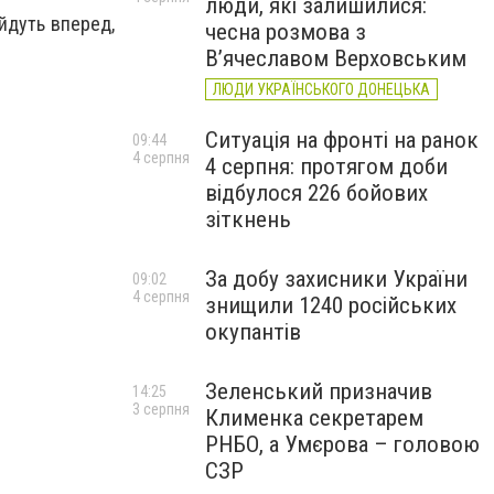
люди, які залишилися:
 йдуть вперед,
чесна розмова з
В’ячеславом Верховським
ЛЮДИ УКРАЇНСЬКОГО ДОНЕЦЬКА
Ситуація на фронті на ранок
09:44
4 серпня
4 серпня: протягом доби
відбулося 226 бойових
зіткнень
За добу захисники України
09:02
4 серпня
знищили 1240 російських
окупантів
Зеленський призначив
14:25
3 серпня
Клименка секретарем
РНБО, а Умєрова – головою
СЗР