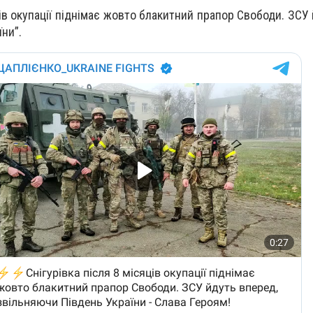
ців окупації піднімає жовто блакитний прапор Свободи. ЗСУ
ни”.