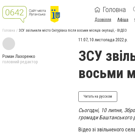
Головна
Дозвілля
Афіша
Головна
ЗСУ звільнили місто Снігурівка після восьми місяців окупації, - ВІДЕО
11:07, 10 листопада 2022 р.
ЗСУ звіль
Роман Лазоренко
головний редактор
восьми мі
Читать на русском
Сьогодні, 10 липня, Збро
громади Баштанського р
Відео зі звільненого се