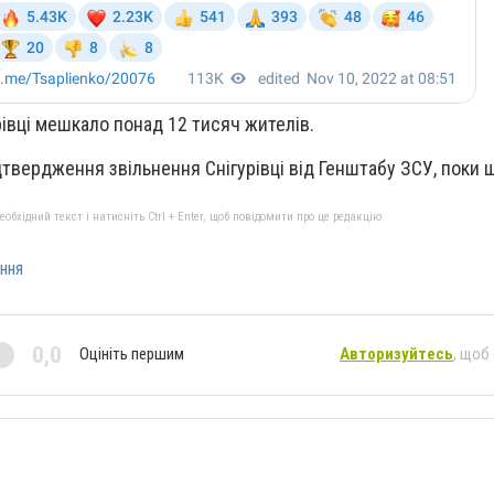
рівці мешкало понад 12 тисяч жителів.
дтвердження звільнення Снігурівці від Генштабу ЗСУ, поки 
бхідний текст і натисніть Ctrl + Enter, щоб повідомити про це редакцію
ння
0,0
Оцініть першим
Авторизуйтесь
, щоб