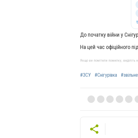
До початку війни у Снігу
На цей час офіційного пі
Якщо ви помітили помилку, виділіть нео
#ЗСУ
#Снігурівка
#звільне