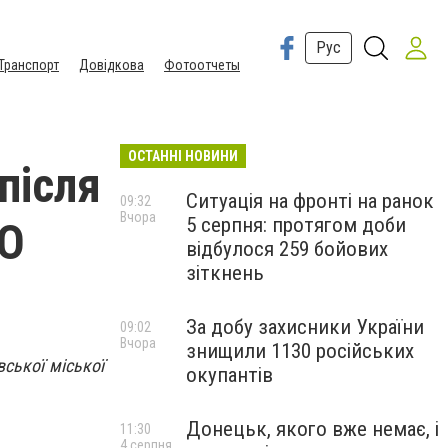
Рус
Транспорт
Довідкова
Фотоотчеты
ОСТАННІ НОВИНИ
після
Ситуація на фронті на ранок
09:32
Вчора
5 серпня: протягом доби
ЕО
відбулося 259 бойових
зіткнень
За добу захисники України
09:02
Вчора
знищили 1130 російських
вської міської
окупантів
Донецьк, якого вже немає, і
11:30
4 серпня