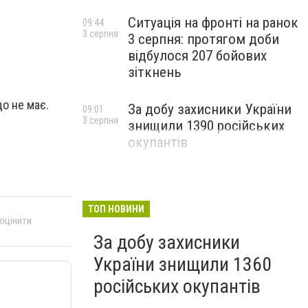
Ситуація на фронті на ранок
09:44
3 серпня
3 серпня: протягом доби
відбулося 207 бойових
зіткнень
що не має.
За добу захисники України
09:01
3 серпня
знищили 1390 російських
окупантів
ТОП НОВИНИ
 оцінити
За добу захисники
України знищили 1360
російських окупантів