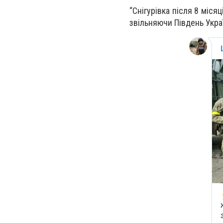
“Снігурівка після 8 міся
звільняючи Південь Украї