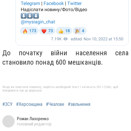
До початку війни населення села
становило понад 600 мешканців.
Якщо ви помітили помилку, виділіть необхідний текст і натисніть Ctrl + Enter, щоб
повідомити про це редакцію
#ЗСУ
#Херсонщина
#Чкалове
#звільнення
Роман Лазоренко
головний редактор