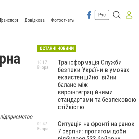
Рус
Транспорт
Довідкова
Фотоотчеты
ОСТАННІ НОВИНИ
ерна
Трансформація Служби
16:17
Вчора
безпеки України в умовах
екзистенційної війни:
баланс між
євроінтеграційними
стандартами та безпековою
стійкістю
підприємство
Ситуація на фронті на ранок
09:47
Вчора
7 серпня: протягом доби
відбулося 233 бойових