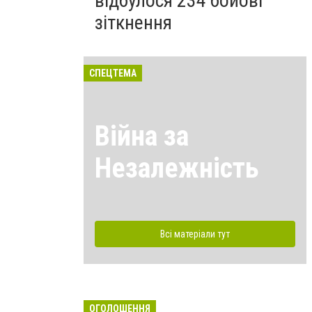
відбулося 234 бойові
зіткнення
СПЕЦТЕМА
Війна за
Незалежність
Всі матеріали тут
ОГОЛОШЕННЯ