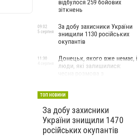
відбулося 259 бойових
зіткнень
За добу захисники України
09:02
5 серпня
знищили 1130 російських
окупантів
Донецьк, якого вже немає, і
11:30
4 серпня
люди, які залишилися:
чесна розмова з
В’ячеславом Верховським
ЛЮДИ УКРАЇНСЬКОГО ДОНЕЦЬКА
ТОП НОВИНИ
За добу захисники
України знищили 1470
російських окупантів