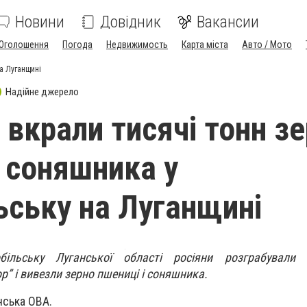
Новини
Довідник
Вакансии
Оголошення
Погода
Недвижимость
Карта міста
Авто / Мото
на Луганщині
Надійне джерело
 вкрали тисячі тонн з
і соняшника у
ьську на Луганщині
ільську Луганської області росіяни розграбували 
р” і вивезли зерно пшениці і соняшника.
ська ОВА.