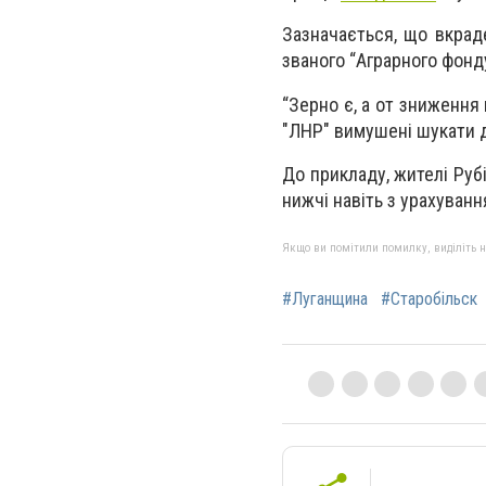
Зазначається, що вкрад
званого “Аграрного фонд
“Зерно є, а от зниження 
"ЛНР" вимушені шукати д
До прикладу, жителі Руб
нижчі навіть з урахуванн
Якщо ви помітили помилку, виділіть нео
#Луганщина
#Старобільск