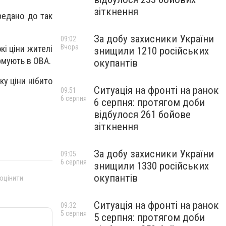
зіткнення
редано до так
За добу захисники України
09:02
Вчора
кі ціни жителі
знищили 1210 російських
рмують в ОВА.
окупантів
ку ціни нібито
Ситуація на фронті на ранок
09:51
6 серпня
6 серпня: протягом доби
відбулося 261 бойове
зіткнення
За добу захисники України
09:05
6 серпня
знищили 1330 російських
окупантів
 оцінити
Ситуація на фронті на ранок
09:32
5 серпня
5 серпня: протягом доби