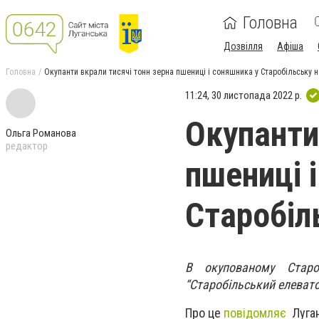
Головна
Дозвілля
Афіша
Головна
Окупанти вкрали тисячі тонн зерна пшениці і соняшника у Старобільську 
11:24, 30 листопада 2022 р.
Окупанти
Ольга Романова
редактор
пшениці 
Старобіл
В окупованому Староб
“Старобільський елевато
Про це
повідомляє
Луган