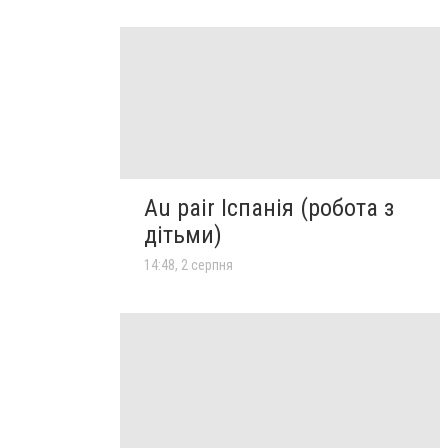
Au pair Іспанія (робота з
дітьми)
14:48, 2 серпня