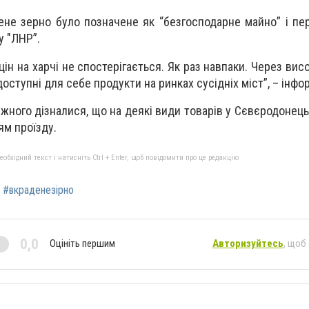
ене зерно було позначене як “безгосподарне майно” і пе
у "ЛНР”.
цін на харчі не спостерігається. Як раз навпаки. Через висо
оступні для себе продукти на ринках сусідніх міст”, – інфо
іжного дізналися, що на деякі види товарів у Сєвєродонець
ям проїзду.
бхідний текст і натисніть Ctrl + Enter, щоб повідомити про це редакцію
#вкраденезірно
0,0
Оцініть першим
Авторизуйтесь
, щоб