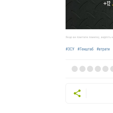
Якщо ви помітили помилку, виділіть нео
#ЗСУ
#Генштаб
#втрати