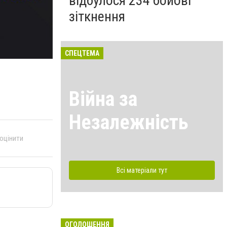
відбулося 234 бойові
зіткнення
СПЕЦТЕМА
Війна за
Незалежність
 оцінити
Всі матеріали тут
ОГОЛОШЕННЯ