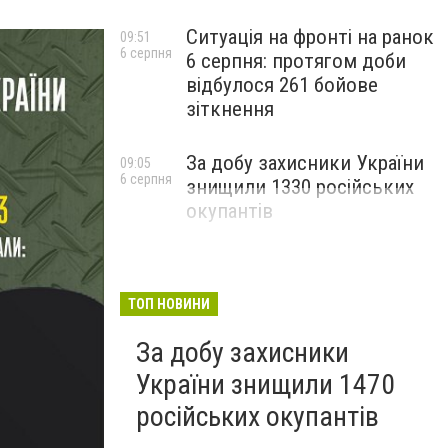
Ситуація на фронті на ранок
09:51
6 серпня
6 серпня: протягом доби
відбулося 261 бойове
зіткнення
За добу захисники України
09:05
6 серпня
знищили 1330 російських
окупантів
ТОП НОВИНИ
За добу захисники
України знищили 1470
російських окупантів