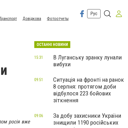
Рус
Транспорт
Довідкова
Фотоотчеты
ОСТАННІ НОВИНИ
В Луганську зранку лунали
15:31
вибухи
ли
Ситуація на фронті на ранок
09:51
8 серпня: протягом доби
відбулося 223 бойових
зіткнення
За добу захисники України
09:06
лом росія вже
знищили 1190 російських