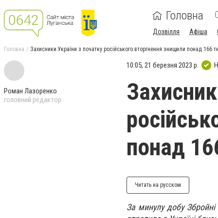
Головна
Дозвілля
Афіша
Головна
Захисники України з початку російського вторгнення знищили понад 166 т
10:05, 21 березня 2023 р.
Н
Захисник
Роман Лазоренко
головний редактор
російськ
понад 16
Читать на русском
За минулу добу Збройні