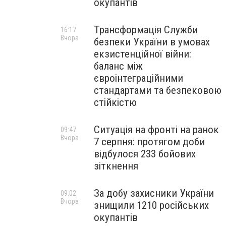
окупантів
Трансформація Служби
16:17
Вчора
безпеки України в умовах
екзистенційної війни:
баланс між
євроінтеграційними
стандартами та безпековою
стійкістю
Ситуація на фронті на ранок
09:47
Вчора
7 серпня: протягом доби
відбулося 233 бойових
зіткнення
За добу захисники України
09:02
Вчора
знищили 1210 російських
окупантів