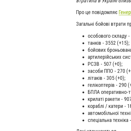
втратила в Україні близь
Про це повідомляє
Гене
Загальні бойові втрати п
особового складу - 
танків - 3552 (+15);
бойових броньовани
артилерійських сист
РСЗВ - 507 (+0);
засоби ППО - 270 (+
літаків - 305 (+0);
гелікоптерів - 290 (
БПЛА оперативно-та
крилаті ракети - 907
кораблі / катери - 1
автомобільної техні
спеціальна техніка -