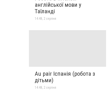
англійської мови у
Таїланді
14:48, 2 серпня
Au pair Іспанія (робота з
дітьми)
14:48, 2 серпня