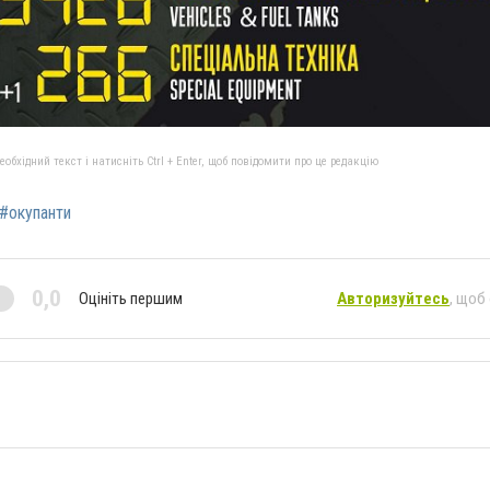
бхідний текст і натисніть Ctrl + Enter, щоб повідомити про це редакцію
#окупанти
0,0
Оцініть першим
Авторизуйтесь
, щоб