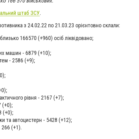
ко 166 570 військових.
ральний штаб ЗСУ
.
ротивника з 24.02.22 по 21.03.23 орієнтовно склали:
близько 166570 (+960) осіб ліквідовано;
х машин - 6879 (+10);
ем - 2586 (+9);
0);
+0);
ктичного рівня - 2167 (+7);
 (+0);
8 (+0);
ки та автоцистерн - 5428 (+12);
 266 (+1).