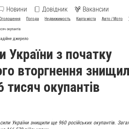
Новини
Довідник
Вакансии
Оголошення
Погода
Недвижимость
Карта міста
Авто / Мото
исяч окупантів
адійне джерело
и України з початку
ого вторгнення знищи
6 тисяч окупантів
 сили України знищили ще 960 російських окупантів. Зага