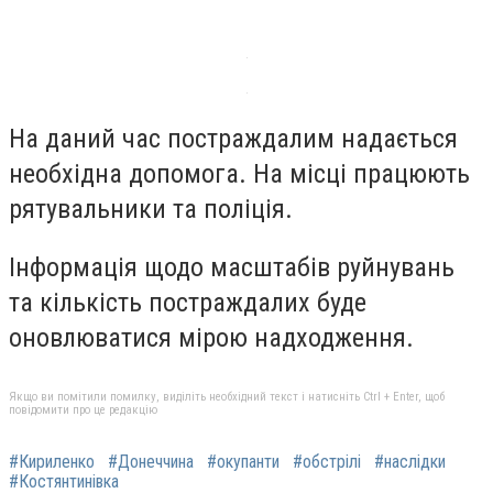
На даний час постраждалим надається
необхідна допомога. На місці працюють
рятувальники та поліція.
Інформація щодо масштабів руйнувань
та кількість постраждалих буде
оновлюватися мірою надходження.
Якщо ви помітили помилку, виділіть необхідний текст і натисніть Ctrl + Enter, щоб
повідомити про це редакцію
#Кириленко
#Донеччина
#окупанти
#обстрілі
#наслідки
#Костянтинівка