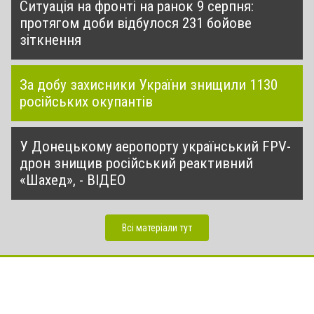
Ситуація на фронті на ранок 9 серпня:
протягом доби відбулося 231 бойове
зіткнення
За добу захисники України знищили 1130
російських окупантів
У Донецькому аеропорту український FPV-
дрон знищив російський реактивний
«Шахед», - ВІДЕО
Всі матеріали тут