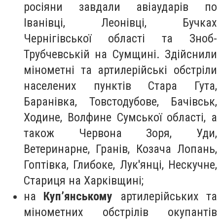
росіяни завдали авіаударів по
Іванівці, Леонівці, Бучках
Чернігівської області та Зноб-
Трубчевській на Сумщині. Здійснили
мінометні та артилерійські обстріли
населених пунктів Стара Гута,
Баранівка, Товстодубове, Бачівськ,
Ходине, Волфине Сумської області, а
також Червона Зоря, Уди,
Ветеринарне, Гранів, Козача Лопань,
Гоптівка, Глибоке, Лук'янці, Нескучне,
Стариця на Харківщині;
на
Куп’янському
артилерійських та
мінометних обстрілів окупантів