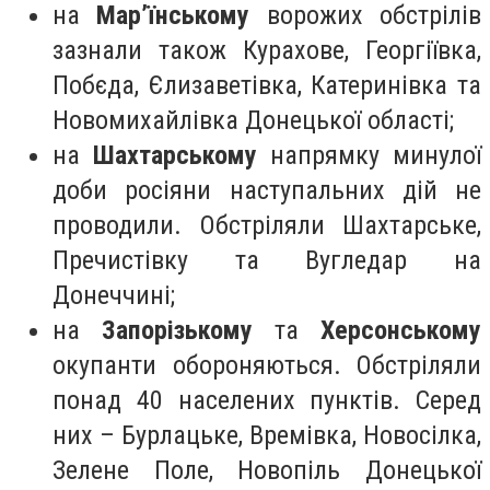
на
Мар’їнському
ворожих обстрілів
зазнали також Курахове, Георгіївка,
Побєда, Єлизаветівка, Катеринівка та
Новомихайлівка Донецької області;
на
Шахтарському
напрямку минулої
доби росіяни наступальних дій не
проводили. Обстріляли Шахтарське,
Пречистівку та Вугледар на
Донеччині;
на
Запорізькому
та
Херсонському
окупанти обороняються. Обстріляли
понад 40 населених пунктів. Серед
них – Бурлацьке, Времівка, Новосілка,
Зелене Поле, Новопіль Донецької