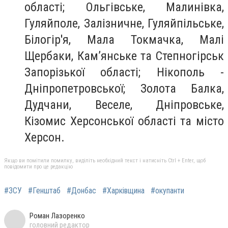
області; Ольгівське, Малинівка,
Гуляйполе, Залізничне, Гуляйпільське,
Білогір'я, Мала Токмачка, Малі
Щербаки, Кам’янське та Степногірськ
Запорізької області; Нікополь -
Дніпропетровської; Золота Балка,
Дудчани, Веселе, Дніпровське,
Кізомис Херсонської області та місто
Херсон.
Якщо ви помітили помилку, виділіть необхідний текст і натисніть Ctrl + Enter, щоб
повідомити про це редакцію
#ЗСУ
#Генштаб
#Донбас
#Харківщина
#окупанти
Роман Лазоренко
головний редактор