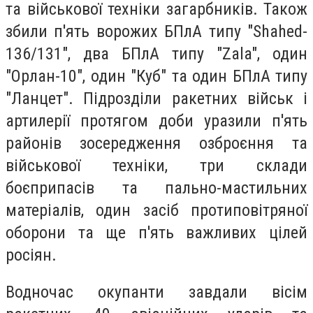
та військової техніки загарбників. Також
збили п'ять ворожих БПлА типу "Shahed-
136/131", два БПлА типу "Zala", один
"Орлан-10", один "Куб" та один БПлА типу
"Ланцет". Підрозділи ракетних військ і
артилерії протягом доби уразили п'ять
районів зосередження озброєння та
військової техніки, три склади
боєприпасів та пально-мастильних
матеріалів, один засіб протиповітряної
оборони та ще п'ять важливих цілей
росіян.
Водночас окупанти завдали вісім