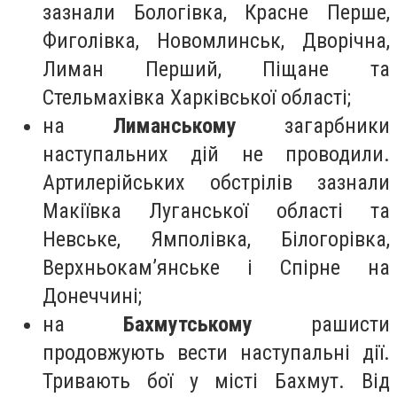
зазнали Бологівка, Красне Перше,
Фиголівка, Новомлинськ, Дворічна,
Лиман Перший, Піщане та
Стельмахівка Харківської області;
на
Лиманському
загарбники
наступальних дій не проводили.
Артилерійських обстрілів зазнали
Макіївка Луганської області та
Невське, Ямполівка, Білогорівка,
Верхньокам’янське і Спірне на
Донеччині;
на
Бахмутському
рашисти
продовжують вести наступальні дії.
Тривають бої у місті Бахмут. Від