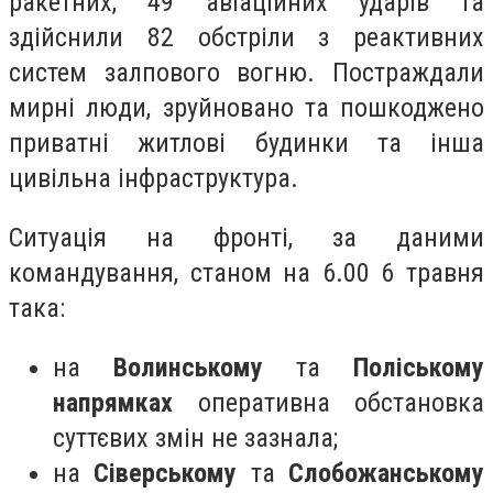
ракетних, 49 авіаційних ударів та
здійснили 82 обстріли з реактивних
систем залпового вогню. Постраждали
мирні люди, зруйновано та пошкоджено
приватні житлові будинки та інша
цивільна інфраструктура.
Ситуація на фронті, за даними
командування, станом на 6.00 6 травня
така:
на
Волинському
та
Поліському
напрямках
оперативна обстановка
суттєвих змін не зазнала;
на
Сіверському
та
Слобожанському