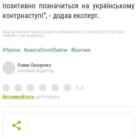
позитивно позначиться на українському
контрнаступі", - додав експерт.
Якщо ви помітили помилку, виділіть необхідний текст і натисніть Ctrl + Enter, щоб
повідомити про це редакцію
#Україна
#ракетиStormShadow
#Британія
Роман Лазоренко
головний редактор
0,0
Авторизуйтесь
, щоб оцінити