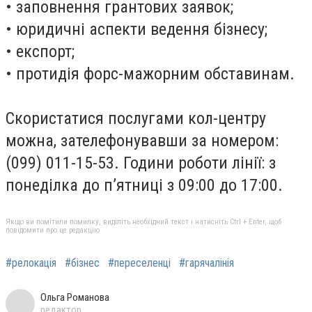
• заповнення грантових заявок;
• юридичні аспекти ведення бізнесу;
• експорт;
• протидія форс-мажорним обставинам.
Скористатися послугами кол-центру
можна, зателефонувавши за номером:
(099) 011-15-53. Години роботи лінії: з
понеділка до п’ятниці з 09:00 до 17:00.
Якщо ви помітили помилку, виділіть необхідний текст і натисніть Ctrl + Enter, щоб
повідомити про це редакцію
#релокація
#бізнес
#переселенці
#гарячалінія
Ольга Романова
редактор