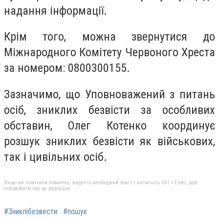
надання інформації.
Крім того, можна звернутися до
Міжнародного Комітету Червоного Хреста
за номером: 0800300155.
Зазначимо, що Уповноважений з питань
осіб, зниклих безвісти за особливих
обставин, Олег Котенко координує
розшук зниклих безвісти як військових,
так і цивільних осіб.
Якщо ви помітили помилку, виділіть необхідний текст і натисніть Ctrl + Enter, щоб
повідомити про це редакцію
#Зниклібезвести
#пошук