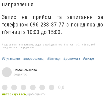
направлення.
Запис на прийом та запитання за
телефоном 096 233 37 77 з понеділка до
п’ятниці з 10:00 до 15:00.
Якщо ви помітили помилку, виділіть необхідний текст і натисніть Ctrl + Enter, щоб
повідомити про це редакцію
#Луганщина
#переселенці
#Вінниця
#допомога
#лікарь
Ольга Романова
редактор
0,0
Авторизуйтесь
, щоб оцінити