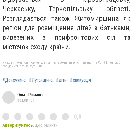
Черкаську, Тернопільську області.
Розглядається також Житомирщина як
регіон для розміщення дітей з батьками,
вивезених з прифронтових сіл та
містечок сходу країни.
Якщо ви помітили помилку, виділіть необхідний текст і натисніть Ctrl + Enter, щоб
повідомити про це редакцію
#Донеччина
#Луганщина
#діти
#евакуація
Ольга Романова
редактор
0,0
Авторизуйтесь
, щоб оцінити