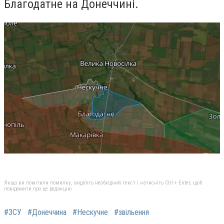
Благодатне на Донеччині.
Якщо ви помітили помилку, виділіть необхідний текст і натисніть Ctrl + Enter, щоб
повідомити про це редакцію
#ЗСУ
#Донеччина
#Нескучне
#звільення