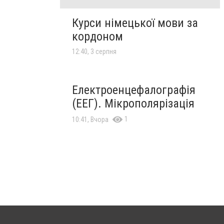
Курси німецької мови за
кордоном
12:40, 3 серпня
Електроенцефалографія
(ЕЕГ). Мікрополярізація
1
10:41, Вчора