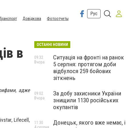
Рус
Транспорт
Довідкова
Фотоотчеты
ОСТАННІ НОВИНИ
ів в
Ситуація на фронті на ранок
09:32
Вчора
5 серпня: протягом доби
відбулося 259 бойових
зіткнень
арифами, адже
За добу захисники України
09:02
Вчора
знищили 1130 російських
окупантів
tar, Lifecell,
Донецьк, якого вже немає, і
11:30
4 серпня