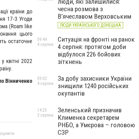
люди, які залишилися:
чесна розмова з
ції країни до
В’ячеславом Верховським
ня 17-3 Угоди
ЛЮДИ УКРАЇНСЬКОГО ДОНЕЦЬКА
ма (Roam like
конання цього
Ситуація на фронті на ранок
09:44
ить остаточне
4 серпня
4 серпня: протягом доби
відбулося 226 бойових
 у квітні 2022
зіткнень
раїну.
За добу захисники України
09:02
о Вінниченко
4 серпня
знищили 1240 російських
окупантів
Зеленський призначив
14:25
3 серпня
Клименка секретарем
РНБО, а Умєрова – головою
СЗР
 оцінити