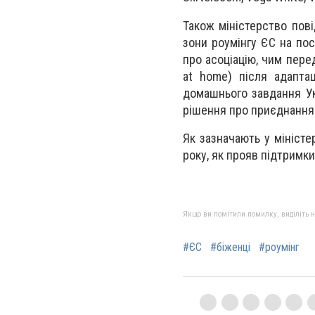
Також міністерство пові
зони роумінгу ЄС на пос
про асоціацію, чим пере
at home) після адапта
домашнього завдання Укр
рішення про приєднання У
Як зазначають у міністе
року, як прояв підтримки
Якщо ви помітили помилку, виділіть нео
#ЄС
#біженці
#роумінг