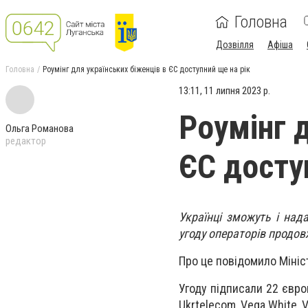
Головна
Дозвілля
Афіша
Головна
Роумінг для українських біженців в ЄС доступний ще на рік
13:11, 11 липня 2023 р.
Роумінг 
Ольга Романова
редактор
ЄС досту
Українці зможуть і над
угоду операторів продов
Про це повідомило Мініс
Угоду
під
писали 22 європ
Ukrtelecom, Vega White, 