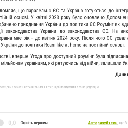
домляє, що паралельно ЄС та Україна готуються до інтегра
тійній основі. У квітні 2023 року було оновлено Доповнен
дбачено приєднання України до політики ЄС Роумінг як вдо
ції законодавства України до законодавства ЄС. На ви
аїна має рік - до квітня 2024 року. Після чого ЄС ухвал
країни до політики Roam like at home на постійній основі.
рстві, вперше Угода про доступний роумінг була підписана
 мільйонам українцям, які рятуючись від війни, залишали Ук
Данил
бхідний текст і натисніть Ctrl + Enter, щоб повідомити про це редакцію
0,0
Оцініть першим
Авторизуйтесь
, щоб