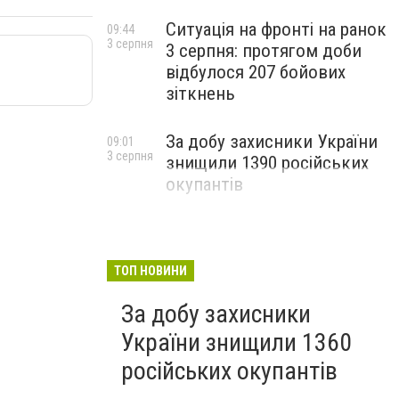
Ситуація на фронті на ранок
09:44
3 серпня
3 серпня: протягом доби
відбулося 207 бойових
зіткнень
За добу захисники України
09:01
3 серпня
знищили 1390 російських
окупантів
ТОП НОВИНИ
За добу захисники
України знищили 1360
російських окупантів