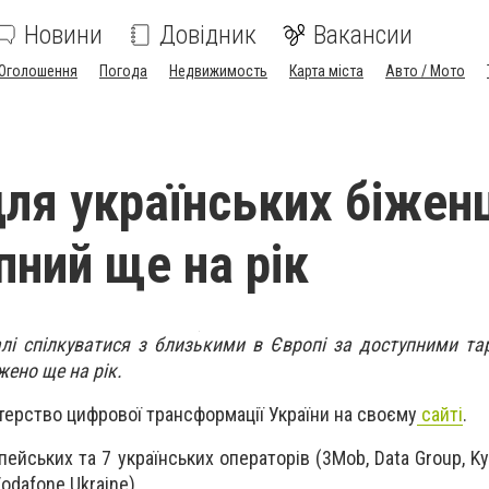
Новини
Довідник
Вакансии
Оголошення
Погода
Недвижимость
Карта міста
Авто / Мото
для українських біженц
пний ще на рік
алі спілкуватися з близькими в Європі за доступними т
жено ще на рік.
терство цифрової трансформації України на своєму
сайті
.
ейських та 7 українських операторів (3Mob, Data Group, Kyivs
Vodafone Ukraine).