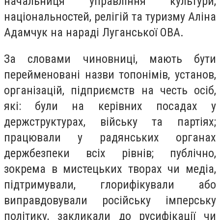
начальниця управління культури,
національностей, релігій та туризму Аліна
Адамчук на нараді Луганської ОВА.
За словами чиновниці, мають бути
перейменовані назви топонімів, установ,
організацій, підприємств на честь осіб,
які: були на керівних посадах у
держструктурах, війську та партіях;
працювали у радянських органах
держбезпеки всіх рівнів; публічно,
зокрема в мистецьких творах чи медіа,
підтримували, глорифікували або
виправдовували російську імперську
політику, закликали до русифікації чи