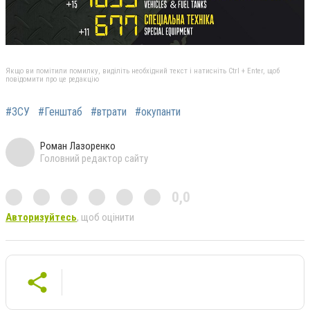
Якщо ви помітили помилку, виділіть необхідний текст і натисніть Ctrl + Enter, щоб
повідомити про це редакцію
#ЗСУ
#Генштаб
#втрати
#окупанти
Роман Лазоренко
Головний редактор сайту
0,0
Авторизуйтесь
, щоб оцінити