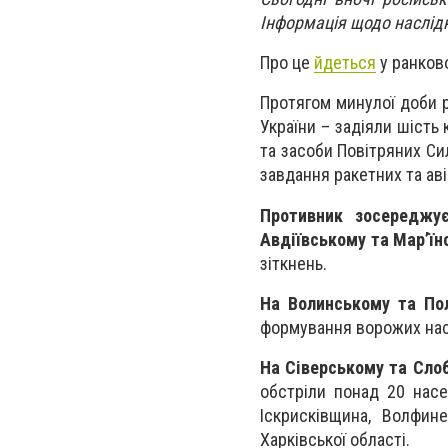
Інформація щодо наслідк
Про це
йдеться
у ранков
Протягом минулої доби р
України – задіяли шість
та засоби Повітряних Си
завдання ракетних та аві
Противник зосереджує
Авдіївському та Мар’ї
зіткнень.
На Волинському та По
формування ворожих нас
На Сіверському та Сло
обстріли понад 20 насе
Іскрисківщина, Волфин
Харківської області.