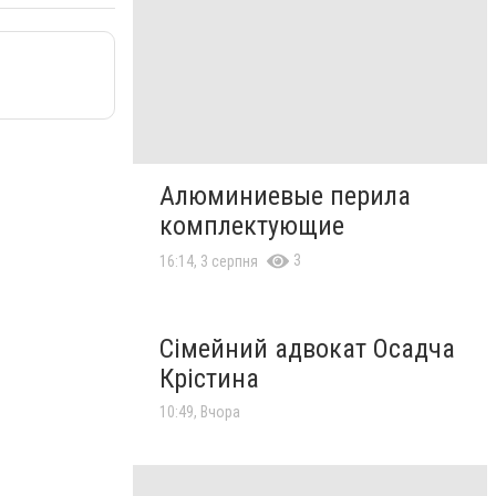
Алюминиевые перила
комплектующие
3
16:14, 3 серпня
Сімейний адвокат Осадча
Крістина
10:49, Вчора