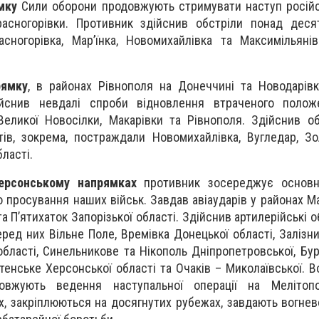
мку
Сили оборони продовжують стримувати наступ російс
расногорівки. Противник здійснив обстріли понад деся
сногорівка, Мар’їнка, Новомихайлівка та Максимільяні
рямку
, в районах Рівнополя на Донеччині та Новодарівк
ійснив невдалі спроби відновлення втраченого полож
 Великої Новосілки, Макарівки та Рівнополя. Здійснив о
ів, зокрема, постраждали Новомихайлівка, Вугледар, З
ласті.
ерсонському напрямках
противник зосереджує основн
просування наших військ. Завдав авіаударів у районах Ма
а П’ятихаток Запорізької області. Здійснив артилерійські 
еред них Вільне Поле, Времівка Донецької області, Залізн
області, Синельникове та Нікополь Дніпропетровської, Бур
тенське Херсонської області та Очаків – Миколаївської. В
овжують ведення наступальної операції на Мелітоп
, закріплюються на досягнутих рубежах, завдають вогнев