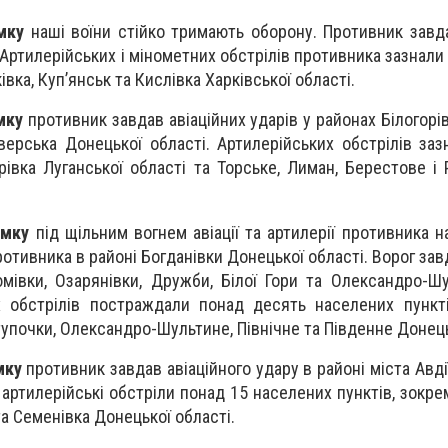
мку
наші воїни стійко тримають оборону. Противник завда
. Артилерійських і мінометних обстрілів противника зазнал
івка, Куп’янськ та Кислівка Харківської області.
мку
противник завдав авіаційних ударів у районах Білогорі
іверська Донецької області. Артилерійських обстрілів заз
рівка Луганської області та Торське, Лиман, Берестове і 
ямку
під щільним вогнем авіації та артилерії противника н
отивника в районі Богданівки Донецької області. Ворог зав
мівки, Озарянівки, Дружби, Білої Гори та Олександро-Шу
х обстрілів постраждали понад десять населених пункт
тупочки, Олександро-Шультине, Північне та Південне Донець
мку
противник завдав авіаційного удару в районі міста Авді
 артилерійські обстріли понад 15 населених пунктів, зокре
а Семенівка Донецької області.