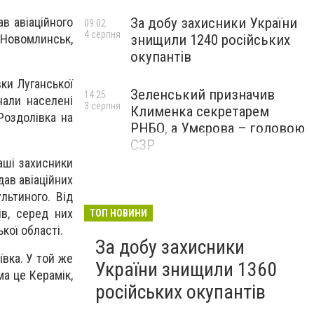
За добу захисники України
в авіаційного
09:02
4 серпня
знищили 1240 російських
и Новомлинськ,
окупантів
вки Луганської
Зеленський призначив
14:25
нали населені
3 серпня
Клименка секретарем
Роздолівка на
РНБО, а Умєрова – головою
СЗР
аші захисники
дав авіаційних
льтиного. Від
ів, серед них
ТОП НОВИНИ
кої області.
За добу захисники
ївка. У той же
України знищили 1360
ма це Керамік,
російських окупантів