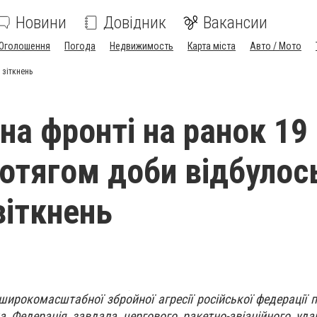
Новини
Довідник
Вакансии
Оголошення
Погода
Недвижимость
Карта міста
Авто / Мото
 зіткнень
на фронті на ранок 19
ротягом доби відбулос
зіткнень
ирокомасштабної збройної агресії російської федерації п
ка Федерація завдала чергового ракетно-авіаційного удар