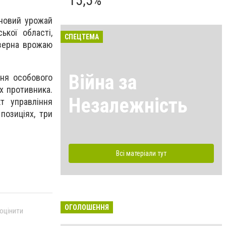
15,5%
рновий урожай
кої області,
СПЕЦТЕМА
 зерна врожаю
Війна за
ння особового
ах противника.
Незалежність
т управління
позиціях, три
Всі матеріали тут
ОГОЛОШЕННЯ
 оцінити