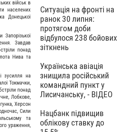
ьких військ в
Ситуація на фронті на
ти населених
вка Донецької
ранок 30 липня:
протягом доби
и Запорізької
відбулося 238 бойових
ення. Завдав
зіткнень
бстріли понад
олота Нива та
Українська авіація
знищила російський
і зусилля на
лої Токмачки,
командний пункт у
обстріли понад
Лисичанську, - ВІДЕО
ичне, Лобкове,
гунка, Херсон
одночас, Сили
Нацбанк підвищив
ольському та
облікову ставку до
ого ураження,