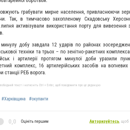
батарейної боротьби.
одовжують грабувати мирне населення, привласнюючи зе
ни. Так, в тимчасово захопленому Скадовську Херсонсь
0 липня активізували використання порту для вивезення
в.
а минулу добу завдала 12 ударів по районах зосередже
йськової техніки та трьох – по зенітно-ракетних комплекс
ійськ і артилерії протягом минулої доби уразили пунк
кетний комплекс, 16 артилерійських засобів на вогневих 
и станції РЕБ ворога.
бхідний текст і натисніть Ctrl + Enter, щоб повідомити про це редакцію
#Харківщина
#окупанти
0,0
Оцініть першим
Авторизуйтесь
, щоб