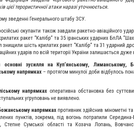
ів цієї терористичної атаки наразі уточнюється.
ому зведенні Генерального штабу ЗСУ.
осійські окупанти також завдали ракетно-авіаційного удар
 крилатих ракет “Калібр” та 35 іранських ударних БпЛА “Ша
л знищили шість крилатих ракет “Калібр” та 31 ударний дро
аційних ударів по всій території України залишається дуже
 основні зусилля на Куп’янському, Лиманському, Б
нському напрямках
– протягом минулої доби відбулось пон
ліському напрямках
оперативна обстановка без суттєви
тупальних угруповань не виявлено.
божанському напрямках
противник здійснив мінометні та 
лених пунктів, зокрема, під вогонь потрапили Середина-Б
е, Степне Сумської області та Козача Лопань, Вовчанс