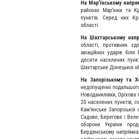
На Мар’їнському напря
районах Мар’їнки та К
пунктів. Серед них Кра
області.
На Шахтарському нап
області, противник зд
авіаційних ударів біля
десяти населених пункт
Шахтарське Донецької об
На Запорізькому та Х
недопущенні подальшого 
Новоданилівки, Оріхова т
20 населених пунктів, с
Кам’янське Запорізької 
Садове, Берегове і Веле
оборони України прод
Бердянському напрямках