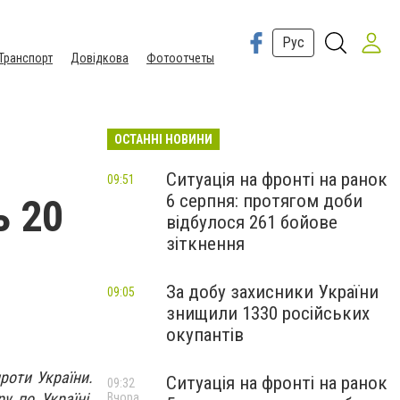
Рус
Транспорт
Довідкова
Фотоотчеты
ОСТАННІ НОВИНИ
Ситуація на фронті на ранок
09:51
6 серпня: протягом доби
ь 20
відбулося 261 бойове
зіткнення
За добу захисники України
09:05
знищили 1330 російських
окупантів
роти України.
Ситуація на фронті на ранок
09:32
у по Україні.
Вчора