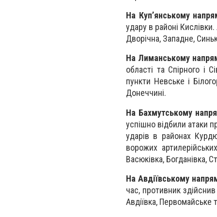
На Куп’янському напря
удару в районі Кислівки
Дворічна, Западне, Синьк
На Лиманському напря
області та Спірного і С
пункти Невське і Білого
Донеччині.
На Бахмутському напр
успішно відбили атаки пр
ударів в районах Курдю
ворожих артилерійськи
Васюківка, Богданівка, С
На Авдіївському напря
час, противник здійснив
Авдіївка, Первомайське т