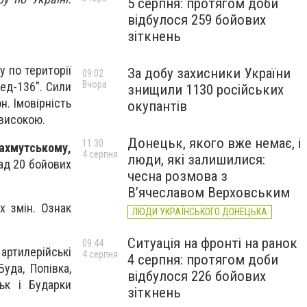
5 серпня: протягом доби
відбулося 259 бойових
зіткнень
у по території
За добу захисники України
09:02
Вчора
хед-136”. Сили
знищили 1130 російських
н. Імовірність
окупантів
 високою.
Донецьк, якого вже немає, і
11:30
ахмутському,
4 серпня
люди, які залишилися:
ад 20 бойових
чесна розмова з
В’ячеславом Верховським
х змін. Ознак
ЛЮДИ УКРАЇНСЬКОГО ДОНЕЦЬКА
Ситуація на фронті на ранок
09:44
артилерійські
4 серпня
4 серпня: протягом доби
уда, Попівка,
відбулося 226 бойових
ьк і Бударки
зіткнень