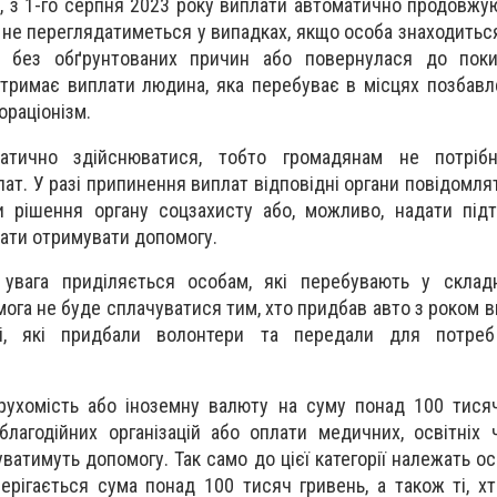
м, з 1-го серпня 2023 року виплати автоматично продовжу
 не переглядатиметься у випадках, якщо особа знаходитьс
ь без обґрунтованих причин або повернулася до поки
тримає виплати людина, яка перебуває в місцях позбавл
ораціонізм.
атично здійснюватися, тобто громадянам не потріб
лат. У разі припинення виплат відповідні органи повідомля
и рішення органу соцзахисту або, можливо, надати під
ати отримувати допомогу.
увага приділяється особам, які перебувають у склад
мога не буде сплачуватися тим, хто придбав авто з роком 
ілі, які придбали волонтери та передали для потре
рухомість або іноземну валюту на суму понад 100 тисяч
лагодійних організацій або оплати медичних, освітніх 
ватимуть допомогу. Так само до цієї категорії належать ос
ерігається сума понад 100 тисяч гривень, а також ті, х