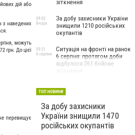
зіткнення
йових дій або
За добу захисники України
09:02
н з наведених
Вчора
знищили 1210 російських
ся.
окупантів
ерпня, можуть
Ситуація на фронті на ранок
09:51
2 грн. До цієї
6 серпня
6 серпня: протягом доби
відбулося 261 бойове
зіткнення
ТОП НОВИНИ
За добу захисники
України знищили 1470
 не перевищує
російських окупантів