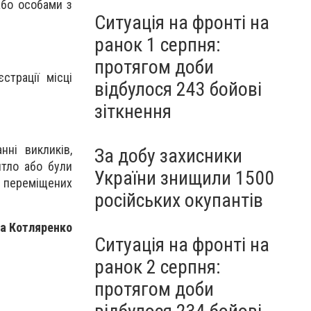
 або особами з
Ситуація на фронті на
ранок 1 серпня:
протягом доби
трації місці
відбулося 243 бойові
зіткнення
ні викликів,
За добу захисники
итло або були
України знищили 1500
 переміщених
російських окупантів
на Котляренко
Ситуація на фронті на
ранок 2 серпня:
протягом доби