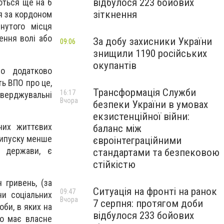
відбулося 223 бойових
ються ще на 6
зіткнення
я за кордоном
нутого місця
ення волі або
За добу захисники України
09:06
знищили 1190 російських
окупантів
но додатково
ть ВПО про це,
Трансформація Служби
16:17
тверджувальні
Вчора
безпеки України в умовах
екзистенційної війни:
них життєвих
баланс між
випуску менше
євроінтеграційними
б держави, є
стандартами та безпековою
стійкістю
 гривень, (за
Ситуація на фронті на ранок
09:47
чи соціальних
Вчора
7 серпня: протягом доби
оби, в яких на
відбулося 233 бойових
то має власне