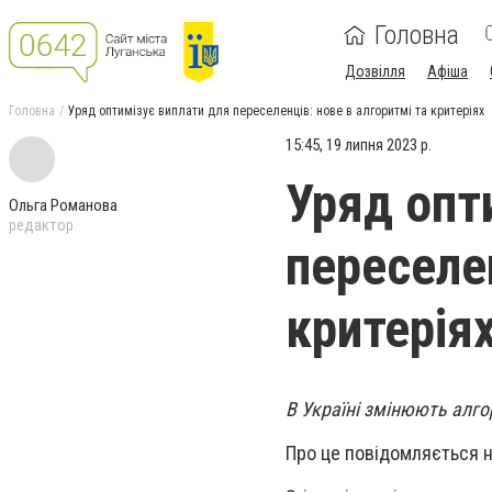
Головна
Дозвілля
Афіша
Головна
Уряд оптимізує виплати для переселенців: нове в алгоритмі та критеріях
15:45, 19 липня 2023 р.
Уряд опт
Ольга Романова
редактор
переселен
критерія
В Україні змінюють алго
Про це повідомляється 