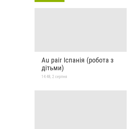
Au pair Іспанія (робота з
дітьми)
14:48, 2 серпня