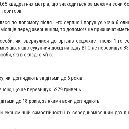
,65 квадратних метрів, що знаходиться за межами зони бо
 території.
лася по допомогу після 1-го серпня і порушує хоча б оди
 місяців перед зверненням, то допомога не призначатиметь
особи, які звернулися до органів соцзахист після 1-го с
місяців, якщо сукупний дохід на одну ВПО не перевищує 837
оби, які в складі сім'ї є
:
у, які доглядають за дітьми до 6 років.
пенсію, що не перевищує 6279 гривень.
 дітьми до 18 років, за якими вони доглядають.
їй економічній самостійності і їх середньомісячний дохід