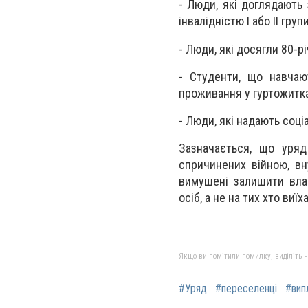
- Люди, які доглядають 
інвалідністю I або II гру
- Люди, які досягли 80-рі
- Студенти, що навчаю
проживання у гуртожитка
- Люди, які надають соці
Зазначається, що уряд
спричинених війною, вн
вимушені залишити вла
осіб, а не на тих хто ви
Якщо ви помітили помилку, виділіть нео
#Уряд
#переселенці
#вип