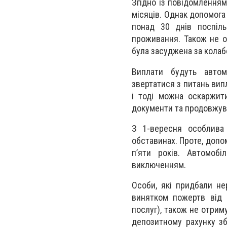
Згідно із повідомлення
місяців. Однак допомога
понад 30 днів поспіл
проживання. Також не о
була засуджена за колаб
Виплати будуть автом
звертатися з питань вип
і тоді можна оскаржит
документи та продовжув
З 1-вересня особлива 
обставинах. Проте, допо
п’яти років. Автомоб
виключенням.
Особи, які придбали не
винятком пожертв від б
послуг), також не отриму
депозитному рахунку зб