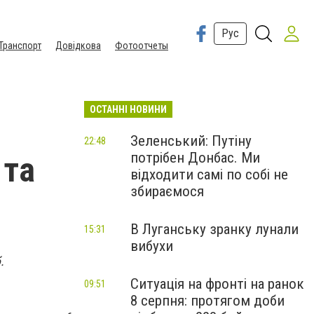
Рус
Транспорт
Довідкова
Фотоотчеты
ОСТАННІ НОВИНИ
Зеленський: Путіну
22:48
потрібен Донбас. Ми
 та
відходити самі по собі не
збираємося
В Луганську зранку лунали
15:31
вибухи
.
Ситуація на фронті на ранок
09:51
8 серпня: протягом доби