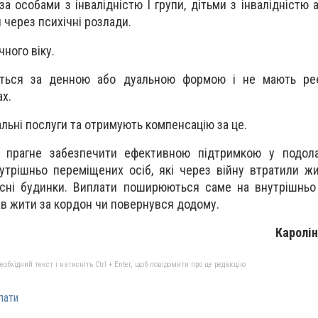
за особами з інвалідністю I групи, дітьми з інвалідністю
пи через психічні розлади.
чного віку.
ться за денною або дуальною формою і не мають реєс
х.
альні послуги та отримують компенсацію за це.
 прагне забезпечити ефективною підтримкою у подолан
утрішньо переміщених осіб, які через війну втратили ж
сні будинки. Виплати поширюються саме на внутрішньо
їхав жити за кордон чи повернувся додому.
Каролі
бхідний текст і натисніть Ctrl + Enter, щоб повідомити про це редакцію
лати