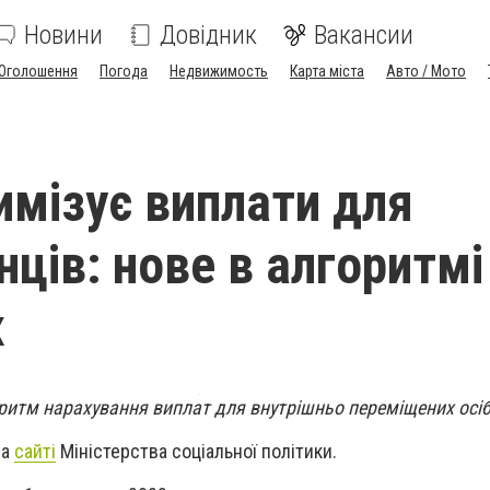
Новини
Довідник
Вакансии
Оголошення
Погода
Недвижимость
Карта міста
Авто / Мото
имізує виплати для
ців: нове в алгоритмі
х
ритм нарахування виплат для внутрішньо переміщених осіб
на
сайті
Міністерства соціальної політики.