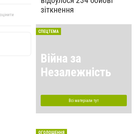
відбулося 234 бойові
зіткнення
 оцінити
СПЕЦТЕМА
Війна за
Незалежність
Всі матеріали тут
ОГОЛОШЕННЯ