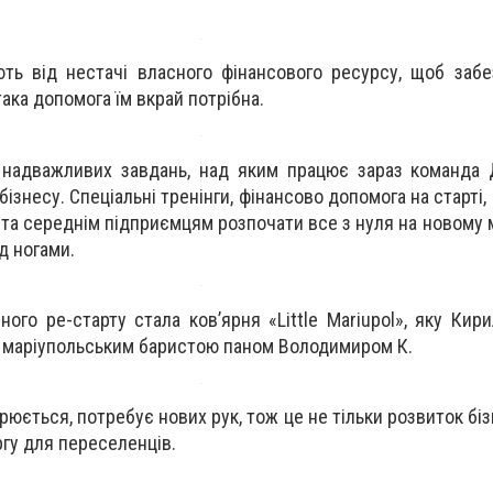
ть від нестачі власного фінансового ресурсу, щоб заб
така допомога їм вкрай потрібна.
 надважливих завдань, над яким працює зараз команда 
знесу. Спеціальні тренінги, фінансово допомога на старті, 
та середнім підприємцям розпочати все з нуля на новому м
д ногами.
ого ре-старту стала ков’ярня «Little Mariupol», яку Кир
м маріупольським баристою паном Володимиром К.
юється, потребує нових рук, тож це не тільки розвиток біз
ргу для переселенців.