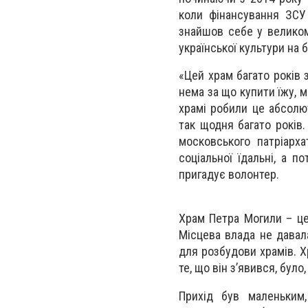
коли фінансування ЗСУ
знайшов себе у великом
української культури на 
«Цей храм багато років 
нема за що купити їжу, 
храмі робили це абсолют
так щодня багато років.
московського патріарх
соціальної їдальні, а п
пригадує волонтер.
Храм Петра Могили – це
Місцева влада не давал
для розбудови храмів. Хр
те, що він з’явився, бул
Прихід був маленьким