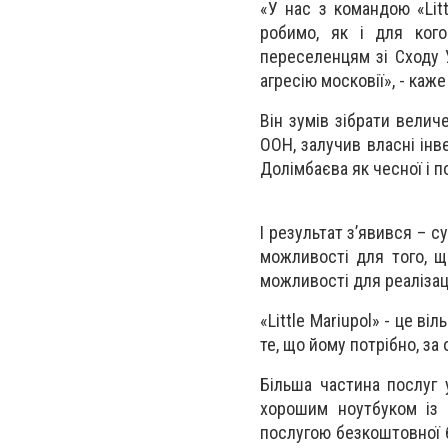
«У нас з командою «Litt
робимо, як і для кого
переселенцям зі Сходу 
агресію московії», - каж
Він зумів зібрати вели
ООН, залучив власні інв
Долімбаєва як чесної і 
І результат з’явився – с
можливості для того, що
можливості для реалізаці
«Little Mariupol» - це в
те, що йому потрібно, за
Більша частина послуг 
хорошим ноутбуком із 
послугою безкоштовної б