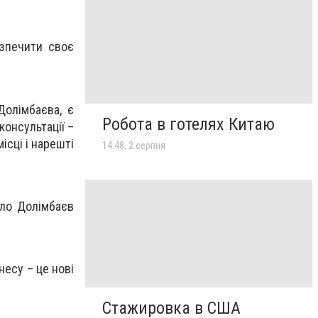
езпечити своє
Долімбаєва, є
Робота в готелях Китаю
консультації –
ісці і нарешті
14:48, 2 серпня
ило Долімбаєв
несу – це нові
Стажировка в США