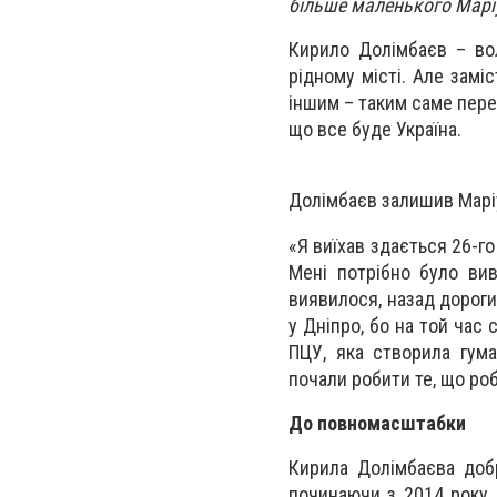
більше маленького Мар
Кирило Долімбаєв – вол
рідному місті. Але замі
іншим – таким саме пересе
що все буде Україна.
Долімбаєв залишив Марі
«Я виїхав здається 26-г
Мені потрібно було вив
виявилося, назад дороги 
у Дніпро, бо на той час
ПЦУ, яка створила гум
почали робити те, що роб
До повномасштабки
Кирила Долімбаєва добр
починаючи з 2014 року Д