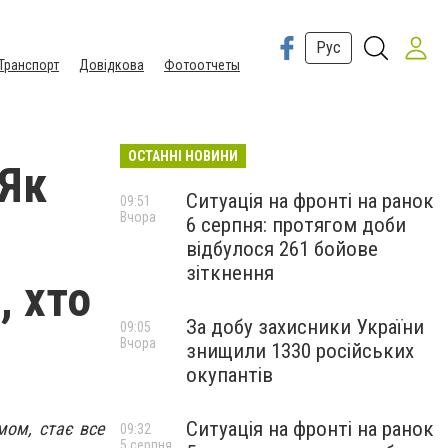
Рус
Транспорт
Довідкова
Фотоотчеты
ОСТАННІ НОВИНИ
 Як
Ситуація на фронті на ранок
09:51
Вчора
6 серпня: протягом доби
відбулося 261 бойове
зіткнення
, хто
За добу захисники України
09:05
Вчора
знищили 1330 російських
окупантів
Ситуація на фронті на ранок
мом, стає все
09:32
5 серпня