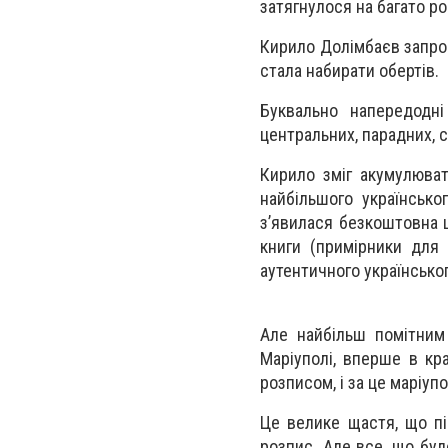
затягнулося на багато ро
Кирило Долімбаєв запроп
стала набирати обертів.
Буквально напередодн
центральних, парадних, с
Кирило зміг акумулюват
найбільшого українськ
з’явилася безкоштовна ш
книги (примірники для
аутентичного українськог
Але найбільш помітним 
Маріуполі, вперше в кр
розписом, і за це маріу
Це велике щастя, що пі
розпис. Але все, що бул