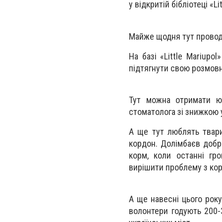
у відкритій бібліотеці «L
Майже щодня тут проводят
На базі «Little Mariup
підтягнути свою розмовн
Тут можна отримати юр
стоматолога зі знижкою 
А ще тут люблять твар
кордон. Долімбаєв добре
корм, коли останні гр
вирішити проблему з ко
А ще навесні цього рок
волонтери годують 200-