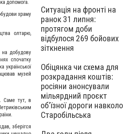
ька допомога.
Ситуація на фронті на
обудови храму
ранок 31 липня:
протягом доби
цтва олтарю,
відбулося 269 бойових
зіткнення
в на добудову
ннях спочатку
Обіцянка чи схема для
ка української
рацював музей
розкрадання коштів:
росіяни анонсували
мільярдний проєкт
. Саме тут, в
об’їзної дороги навколо
Петриківським
Старобільська
раїни.
дав, зберігся
бники нещадно