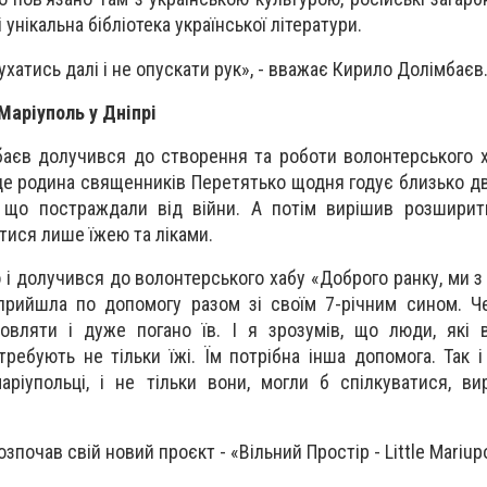
і унікальна бібліотека української літератури.
рухатись далі і не опускати рук», - вважає Кирило Долімбаєв
Маріуполь у Дніпрі
аєв долучився до створення та роботи волонтерського 
 де родина священників Перетятько щодня годує близько дв
и, що постраждали від війни. А потім вирішив розширит
атися лише їжею та ліками.
о і долучився до волонтерського хабу «Доброго ранку, ми з
 прийшла по допомогу разом зі своїм 7-річним сином. Ч
овляти і дуже погано їв. І я зрозумів, що люди, які 
отребують не тільки їжі. Їм потрібна інша допомога. Так 
аріупольці, і не тільки вони, могли б спілкуватися, ви
.
почав свій новий проєкт - «Вільний Простір - Little Mariupo