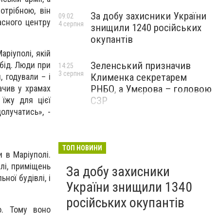
отрібною, він
За добу захисники України
09:02
асного центру
4 серпня
знищили 1240 російських
окупантів
ріуполі, якій
Зеленський призначив
обід. Люди при
14:25
3 серпня
Клименка секретарем
 годували – і
РНБО, а Умєрова – головою
ачив у храмах
СЗР
 їжу для цієї
олучатись», -
ТОП НОВИНИ
 в Маріуполі.
лі, приміщень
За добу захисники
ної будівлі, і
України знищили 1340
російських окупантів
о. Тому воно