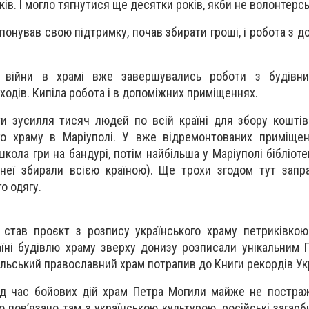
ків. І могло тягнутися ще десятки років, якби не волонтерс
онував свою підтримку, почав збирати гроші, і робота з д
і війни в храмі вже завершувались роботи з будівни
ходів. Кипіла робота і в допоміжних приміщеннях.
и зусилля тисяч людей по всій країні для збору кошті
ого храму в Маріуполі. У вже відремонтованих приміще
кола гри на бандурі, потім найбільша у Маріуполі бібліоте
 неї збирали всією країною). Ще трохи згодом тут зап
о одягу.
став проєкт з розпису українського храму петриківкою
аїні будівлю храму зверху донизу розписали унікальним 
польський православний храм потрапив до Книги рекордів Ук
д час бойових дій храм Петра Могили майже не постраж
о пов’язано там з українською культурою, російські загар