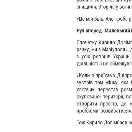
знищили. Згоріла у вогні 
«Це мій біль. Але треба 
Рух вперед. Маленький 
Спочатку Кирило Долімб
ранку, ми з Маріуполя»,
з усіх регіонів Україн
діяльність і не обмежув
«Коли я приїхав у Дніпр
зустрів там жінку, яка
хлопчик перестав розм
окупованої території, п
створити простір, де м
проблеми, розвиватися»
Тож Кирило Долімбаєв роз