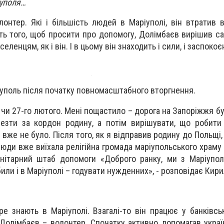
іуполя…
онтер. Які і більшість людей в Маріуполі, він втратив 
сть того, щоб просити про допомогу, Долімбаєв вирішив с
ленцям, як і він. І в цьому він знаходить і сили, і заспокоєнн
уполь після початку повномасштабного вторгнення.
о чи 27-го лютого. Мені пощастило – дорога на Запоріжжя б
езти за кордон родину, а потім вирішувати, що робити 
вже не було. Після того, як я відправив родину до Польщі,
 сюди вже виїхала релігійна громада маріупольського храм
анітарний штаб допомоги «Доброго ранку, ми з Маріупо
или і в Маріуполі – годувати нужденних», - розповідає Кири
е знають в Маріуполі. Взагалі-то він працює у банківськ
олімбаєв – волонтер. Спочатку активно допомагав українс