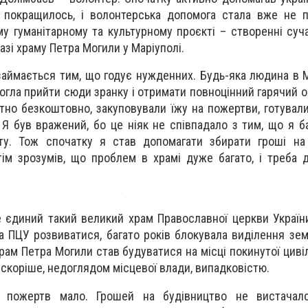
 покращилось, і волонтерська допомога стала вже не п
у гуманітарному та культурному проєкті – створенні суч
базі храму Петра Могили у Маріуполі.
займається тим, що годує нужденних. Будь-яка людина в Ма
могла прийти сюди зранку і отримати повноцінний гарячий 
но безкоштовно, закуповували їжу на пожертви, готували,
 Я був вражений, бо це ніяк не співпадало з тим, що я б
ату. Тож спочатку я став допомагати збирати гроші на
отім зрозумів, що проблем в храмі дуже багато, і треба д
 єдиний такий великий храм Православної церкви України
а ПЦУ розвиватися, багато років блокувала виділення зем
ам Петра Могили став будуватися на місці покинутої цивіль
о, скоріше, недоглядом місцевої влади, випадковістю.
, пожертв мало. Грошей на будівництво не вистачал