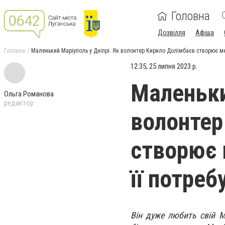
Головна
Дозвілля
Афіша
Головна
Маленький Маріуполь у Дніпрі. Як волонтер Кирило Долімбаєв створює мер
12:35, 25 липня 2023 р.
Маленьки
Ольга Романова
редактор
волонтер
створює 
її потреб
Він дуже любить свій М