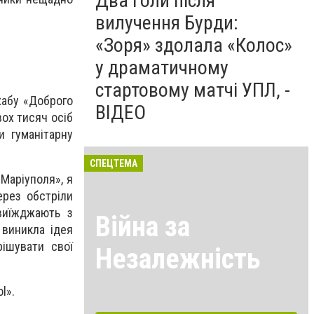
Два голи після
вилучення Бурди:
«Зоря» здолала «Колос»
.
у драматичному
стартовому матчі УПЛ, -
хабу «Доброго
ВІДЕО
ох тисяч осіб
и гуманітарну
СПЕЦТЕМА
 Маріуполя», я
ерез обстріли
виїжджають з
Війна за
і виникла ідея
рішувати свої
Незалежність
l».