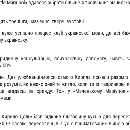
ittle Mariupol» вдалося зібрати більше 4 тисяч книг різних жа
ь тренінги, навчання, творчі зустрічі.
ol» дуже успішно працює клуб української мови, де всі б
у українську.
идичну консультацію, психологічну допомогу, навіть з
у 50%.
ин. Два улюбленці-мопси самого Кирила поїхали разом 
 розуміє, як важко знайти житло, коли ти із тваринкою, к
оші віддаєш за оренду. Тож у «Маленькому Маріуполі»
рмами.
у Кирило Долімбаєв відкрив благодійну кухню для пересе
300 чоловік, переселенців з усіх пошматованих війною а