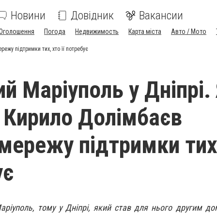
Новини
Довідник
Вакансии
Оголошення
Погода
Недвижимость
Карта міста
Авто / Мото
ежу підтримки тих, хто її потребує
й Маріуполь у Дніпрі.
 Кирило Долімбаєв
мережу підтримки тих
ує
аріуполь, тому у Дніпрі, який став для нього другим до