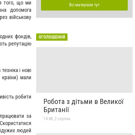
ня того, що ми
Всі матеріали тут
вна допомога
рез військову
одних фондів,
ОГОЛОШЕННЯ
ають репутацію
техніка і нові
 країни) мали
ливість робити
Робота з дітьми в Великої
Британії
опрацювати за
14:48, 2 серпня
Скористатися
айдужих людей