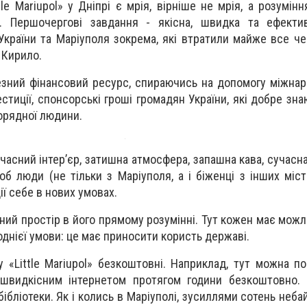
le Mariupol» у Дніпрі є мрія, вірніше не мрія, а розумін
. Першочергові завдання - якісна, швидка та ефекти
України та Маріуполя зокрема, які втратили майже все че
е Кирило.
чезний фінансовий ресурс, спираючись на допомогу міжнар
естиції, спонсорські гроші громадян України, які добре зн
порядної людини.
учасний інтер’єр, затишна атмосфера, запашна кава, сучасна 
б люди (не тільки з Маріуполя, а і біженці з інших міст
ї себе в нових умовах.
ільний простір в його прямому розумінні. Тут кожен має мож
 однієї умови: це має приносити користь державі.
у «Little Mariupol» безкоштовні. Наприклад, тут можна п
швидкісним інтернетом протягом години безкоштовно. 
ібліотеки. Як і колись в Маріуполі, зусиллями сотень неб