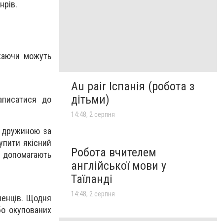
нрів.
ажаючи можуть
Au pair Іспанія (робота з
дітьми)
аписатися до
14:48, 2 серпня
з дружиною за
упити якісний
Робота вчителем
 допомагають
англійської мови у
Таїланді
14:48, 2 серпня
ленців. Щодня
бо окупованих