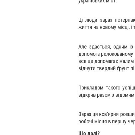
українських міст.
Ці люди зараз потерпаю
життя на новому місці, і 
Але здається, одним із
допомога релокованому бі
все це допомагає малим 
відчути твердий ґрунт пі
Прикладом такого успішн
відкрив разом з відоми
Зараз ця ков’ярня розшир
робочі місця в першу че
Що далі?