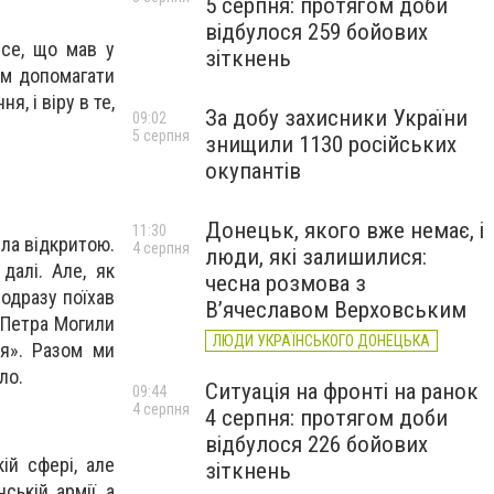
5 серпня: протягом доби
відбулося 259 бойових
все, що мав у
зіткнень
ам допомагати
я, і віру в те,
За добу захисники України
09:02
5 серпня
знищили 1130 російських
окупантів
Донецьк, якого вже немає, і
11:30
ула відкритою.
4 серпня
люди, які залишилися:
далі. Але, як
чесна розмова з
 одразу поїхав
В’ячеславом Верховським
у Петра Могили
ЛЮДИ УКРАЇНСЬКОГО ДОНЕЦЬКА
ля». Разом ми
ло.
Ситуація на фронті на ранок
09:44
4 серпня
4 серпня: протягом доби
відбулося 226 бойових
ій сфері, але
зіткнень
ькій армії, а