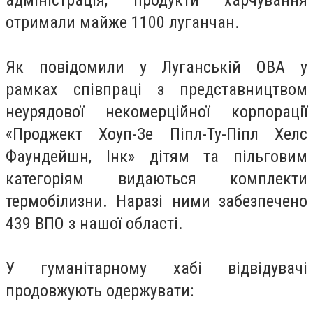
адміністрація, продукти харчування
отримали майже 1100 луганчан.
Як повідомили у Луганській ОВА у
рамках співпраці з представництвом
неурядової некомерційної корпорації
«Проджект Хоуп-Зе Піпл-Ту-Піпл Хелс
Фаундейшн, Інк» дітям та пільговим
категоріям видаються комплекти
термобілизни. Наразі ними забезпечено
439 ВПО з нашої області.
У гуманітарному хабі відвідувачі
продовжують одержувати: