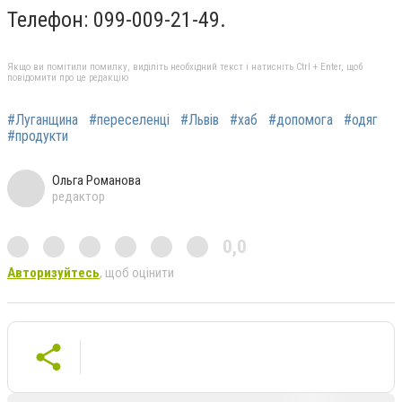
Телефон: 099-009-21-49.
Якщо ви помітили помилку, виділіть необхідний текст і натисніть Ctrl + Enter, щоб
повідомити про це редакцію
#Луганщина
#переселенці
#Львів
#хаб
#допомога
#одяг
#продукти
Ольга Романова
редактор
0,0
Авторизуйтесь
, щоб оцінити