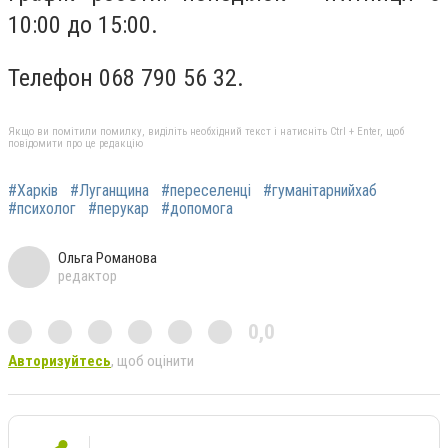
10:00 до 15:00.
Телефон 068 790 56 32.
Якщо ви помітили помилку, виділіть необхідний текст і натисніть Ctrl + Enter, щоб
повідомити про це редакцію
#Харків
#Луганщина
#переселенці
#гуманітарнийхаб
#психолог
#перукар
#допомога
Ольга Романова
редактор
0,0
Авторизуйтесь
, щоб оцінити