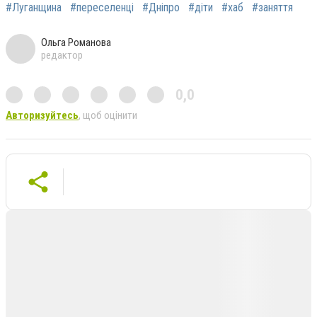
#Луганщина
#переселенці
#Дніпро
#діти
#хаб
#заняття
Ольга Романова
редактор
0,0
Авторизуйтесь
, щоб оцінити