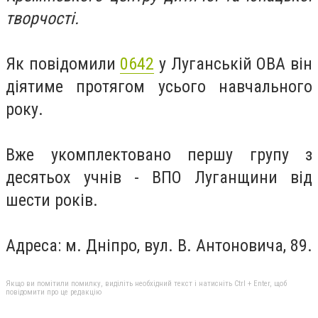
творчості.
Як повідомили
0642
у Луганській ОВА він
діятиме протягом усього навчального
року.
Вже укомплектовано першу групу з
десятьох учнів - ВПО Луганщини від
шести років.
Адреса: м. Дніпро, вул. В. Антоновича, 89.
Якщо ви помітили помилку, виділіть необхідний текст і натисніть Ctrl + Enter, щоб
повідомити про це редакцію