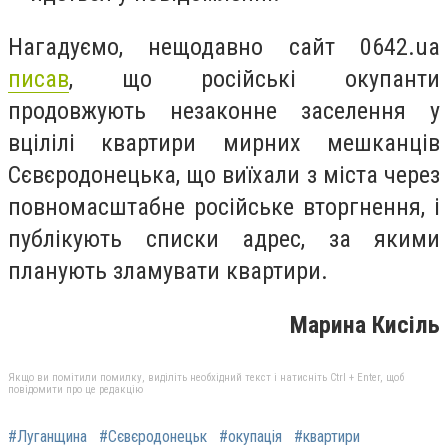
Нагадуємо, нещодавно сайт 0642.ua
писав
, що російські окупанти
продовжують незаконне заселення у
вцілілі квартири мирних мешканців
Сєвєродонецька, що виїхали з міста через
повномасштабне російське вторгнення, і
публікують списки адрес, за якими
планують зламувати квартири.
Марина Кисіль
Якщо ви помітили помилку, виділіть необхідний текст і натисніть Ctrl + Enter, щоб
повідомити про це редакцію
#Луганщина
#Сєвєродонецьк
#окупація
#квартири