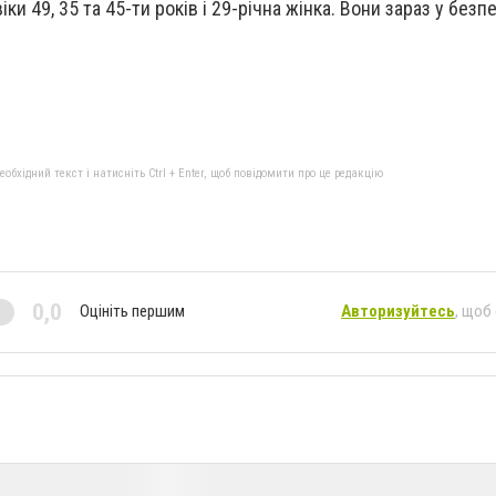
и 49, 35 та 45-ти років і 29-річна жінка. Вони зараз у безп
бхідний текст і натисніть Ctrl + Enter, щоб повідомити про це редакцію
0,0
Оцініть першим
Авторизуйтесь
, щоб