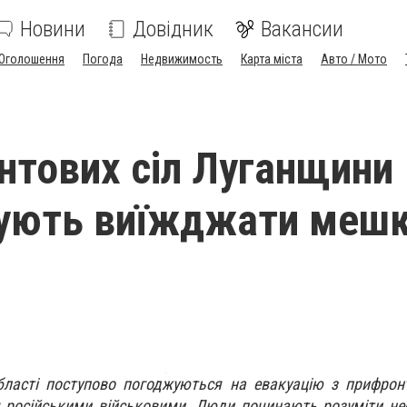
Новини
Довідник
Вакансии
Оголошення
Погода
Недвижимость
Карта міста
Авто / Мото
нтових сіл Луганщини
ують виїжджати мешк
бласті поступово погоджуються на евакуацію з прифрон
 російськими військовими. Люди починають розуміти не