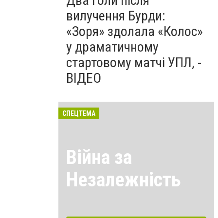
Два голи після
вилучення Бурди:
«Зоря» здолала «Колос»
у драматичному
стартовому матчі УПЛ, -
ВІДЕО
СПЕЦТЕМА
Війна за
Незалежність