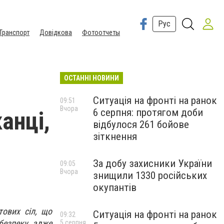
Рус
Транспорт
Довідкова
Фотоотчеты
ОСТАННІ НОВИНИ
Ситуація на фронті на ранок
09:51
Вчора
6 серпня: протягом доби
анці,
відбулося 261 бойове
зіткнення
За добу захисники України
09:05
Вчора
знищили 1330 російських
окупантів
тових сіл, що
Ситуація на фронті на ранок
09:32
безпеку, адже
5 серпня