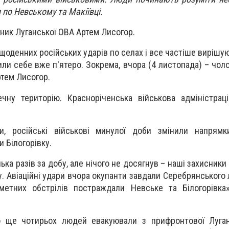
и по Невському та Макіївці.
ник Луганської ОВА Артем Лисогор.
щоденних російських ударів по селах і все частіше вирішую
или себе вже п'ятеро. Зокрема, вчора (4 листопада) – чоло
ртем Лисогор.
чну територію. Красноріченська військова адміністрац
, російські військові минулої доби змінили напрямки
 Білогорівку.
ька разів за добу, але нічого не досягнув – наші захисник
. Авіаційні удари вчора окупанти завдали Серебрянського 
ометних обстрілів постраждали Невське та Білогорівка
 ще чотирьох людей евакуювали з прифронтової Луга