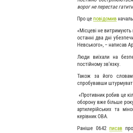
ворог не перестає гатит
Про це
повідомив
началь
«Місцеві не витримують 
останні два дні убезпеч
Невського», – написав А
Люди виїхали на безпе
постійному зв’язку.
Також за його словами
спробувавши штурмувати
«Противник робив це кіл
оборону вже більше року
артилерійських та мін
керівник ОВА.
Раніше 0642
писав
про