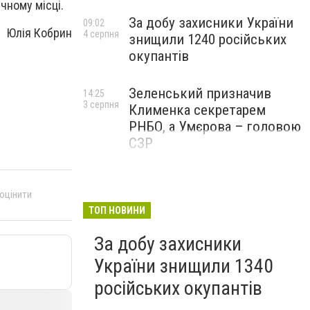
ечному місці.
За добу захисники України
09:02
Юлія Кобрин
4 серпня
знищили 1240 російських
окупантів
Зеленський призначив
14:25
3 серпня
Клименка секретарем
РНБО, а Умєрова – головою
СЗР
 оцінити
ТОП НОВИНИ
За добу захисники
України знищили 1340
російських окупантів