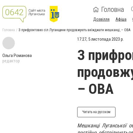
Головна
Дозвілля
Афіша
Головна
З прифронтових сіл Луганщини продовжують виїжджати мешканці, – ОВА
17:27, 5 листопада 2023 р.
З прифро
Ольга Романова
редактор
продовж
– ОВА
Читать на русском
Мешканці Луганської о
постійно обстрілюються