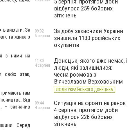
5 серпня: протягом доби
відбулося 259 бойових
зіткнень
ть виїхати. За
За добу захисники України
09:02
5 серпня
вік та жінка з
знищили 1130 російських
окупантів
ія з ними на
Донецьк, якого вже немає, і
11:30
4 серпня
люди, які залишилися:
 своїх атак,
чесна розмова з
В’ячеславом Верховським
ЛЮДИ УКРАЇНСЬКОГО ДОНЕЦЬКА
и тримають там
лісництва. Від
Ситуація на фронті на ранок
09:44
», – зазначив
4 серпня
4 серпня: протягом доби
відбулося 226 бойових
зіткнень
нщини. Серед