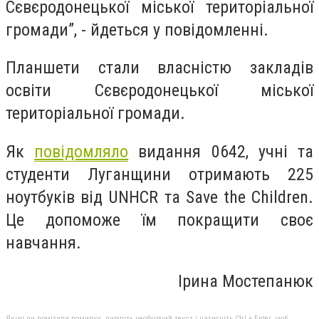
Сєвєродонецької міської територіальної
громади”, - йдеться у повідомленні.
Планшети стали власністю закладів
освіти Сєвєродонецької міської
територіальної громади.
Як
повідомляло
видання 0642, учні та
студенти Луганщини отримають 225
ноутбуків від UNHCR та Save the Children.
Це допоможе їм покращити своє
навчання.
Ірина Мостепанюк
Якщо ви помітили помилку, виділіть необхідний текст і натисніть Ctrl + Enter, щоб