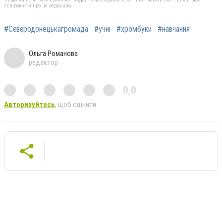
повідомити про це редакцію
#Сєвєродонецькагромада
#учні
#хромбуки
#навчання
Ольга Романова
редактор
0,0
Авторизуйтесь
, щоб оцінити