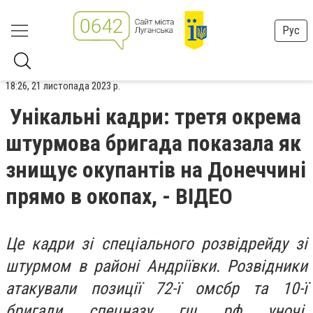
Рус
18:26, 21 листопада 2023 р.
Унікальні кадри: третя окрема
штурмова бригада показала як
знищує окупантів на Донеччині
прямо в окопах, - ВІДЕО
Це кадри зі спеціального розвідрейду зі
штурмом в районі Андріївки. Розвідники
атакували позиції 72-ї омсбр та 10-ї
бригади спецназу гш рф уночі,