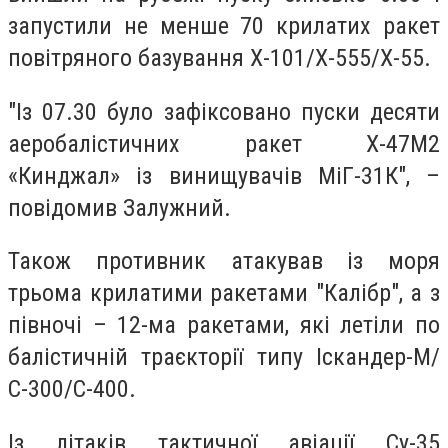
запустили не менше 70 крилатих ракет
повітряного базування Х-101/Х-555/Х-55.
"Із 07.30 було зафіксовано пуски десяти
аеробалістичних ракет Х-47М2
«Кинджал» із винищувачів МіГ-31К", –
повідомив Залужний.
Також противник атакував із моря
трьома крилатими ракетами "Калібр", а з
півночі – 12-ма ракетами, які летіли по
балістичній траєкторії типу Іскандер-М/
С-300/С-400.
Із літаків тактичної авіації Су-35