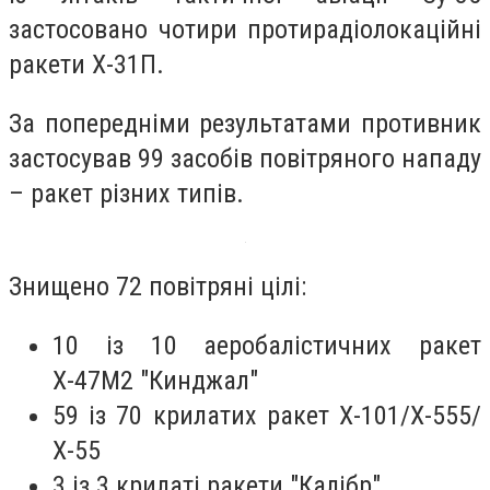
застосовано чотири протирадіолокаційні
ракети Х-31П.
За попередніми результатами противник
застосував 99 засобів повітряного нападу
– ракет різних типів.
Знищено 72 повітряні цілі:
10 із 10 аеробалістичних ракет
Х-47М2 "Кинджал"
59 із 70 крилатих ракет Х-101/Х-555/
Х-55
3 із 3 крилаті ракети "Калібр"