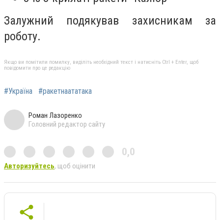
Залужний подякував захисникам за
роботу.
Якщо ви помітили помилку, виділіть необхідний текст і натисніть Ctrl + Enter, щоб
повідомити про це редакцію
#Україна
#ракетнаататака
Роман Лазоренко
Головний редактор сайту
0,0
Авторизуйтесь
, щоб оцінити