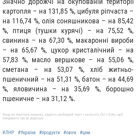
Значно дорожчі на окупованій території
картопля – на 131,85 %, цибуля ріпчаста –
на 116,74 %, олія соняшникова – на 85,42
%, птиця (тушки курячі) – на 75,52 %,
свинина – на 67,30 %, макаронні вироби
– на 65,67 %, цукор кристалічний – на
57,83 %, масло вершкове – на 55,06 %,
сметана – на 53,07 %, хліб житньо-
пшеничний – на 51,31 %, батон – на 44,69
%, яловичина – на 35,69 %, борошно
пшеничне – на 31,12 %.
Якщо ви помітили помилку, виділіть необхідний текст і натисніть Ctrl + Enter, щоб
повідомити про це редакцію
#ЛНР
#Україна
#продукти
#овочі
#ціни