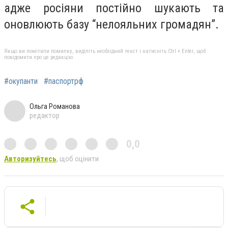
адже росіяни постійно шукають та
оновлюють базу “нелояльних громадян”.
Якщо ви помітили помилку, виділіть необхідний текст і натисніть Ctrl + Enter, щоб
повідомити про це редакцію
#окупанти
#паспортрф
Ольга Романова
редактор
0,0
Авторизуйтесь
, щоб оцінити