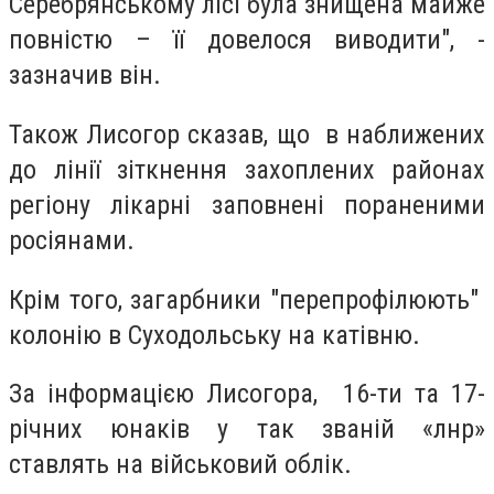
Серебрянському лісі була знищена майже
повністю – її довелося виводити", -
зазначив він.
Також Лисогор сказав, що в наближених
до лінії зіткнення захоплених районах
регіону лікарні заповнені пораненими
росіянами.
Крім того, загарбники "
перепрофілюють"
колонію в Суходольську на катівню.
За інформацією Лисогора, 16-ти та 17-
річних юнаків у так званій «лнр»
ставлять на військовий облік.