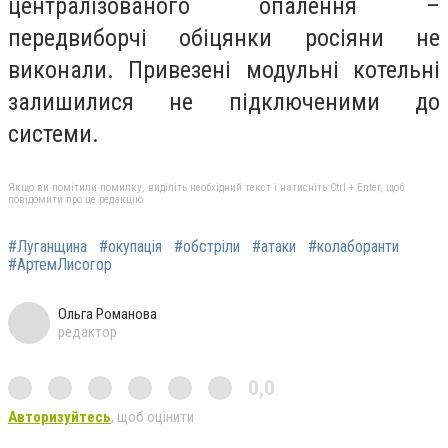
централізованого опалення –
передвиборчі обіцянки росіяни не
виконали. Привезені модульні котельні
залишилися не підключеними до
системи.
Якщо ви помітили помилку, виділіть необхідний текст і натисніть Ctrl + Enter, щоб
повідомити про це редакцію
#Луганщина
#окупація
#обстріли
#атаки
#колаборанти
#АртемЛисогор
Ольга Романова
редактор
0,0
Авторизуйтесь
, щоб оцінити