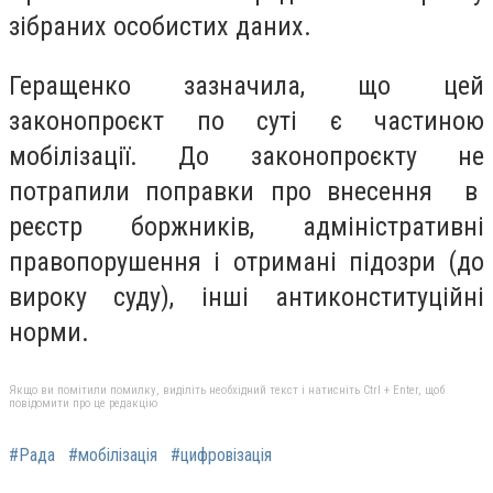
зібраних особистих даних.
Геращенко зазначила, що цей
законопроєкт по суті є частиною
мобілізації. До законопроєкту не
потрапили поправки про внесення в
реєстр боржників, адміністративні
правопорушення і отримані підозри (до
вироку суду), інші антиконституційні
норми.
Якщо ви помітили помилку, виділіть необхідний текст і натисніть Ctrl + Enter, щоб
повідомити про це редакцію
#Рада
#мобілізація
#цифровізація