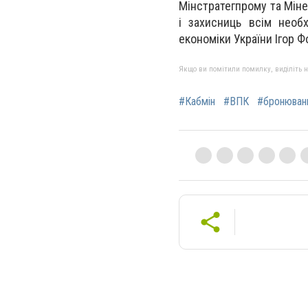
Мінстратегпрому та Мін
і захисниць всім необ
економіки України Ігор 
Якщо ви помітили помилку, виділіть нео
#Кабмін
#ВПК
#бронюван