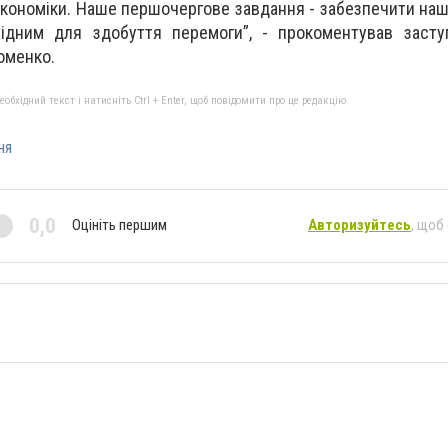
економіки. Наше першочергове завдання - забезпечити наш
хідним для здобуття перемоги”, - прокоментував засту
Фоменко.
бхідний текст і натисніть Ctrl + Enter, щоб повідомити про це редакцію
ня
0,0
Оцініть першим
Авторизуйтесь
, щоб