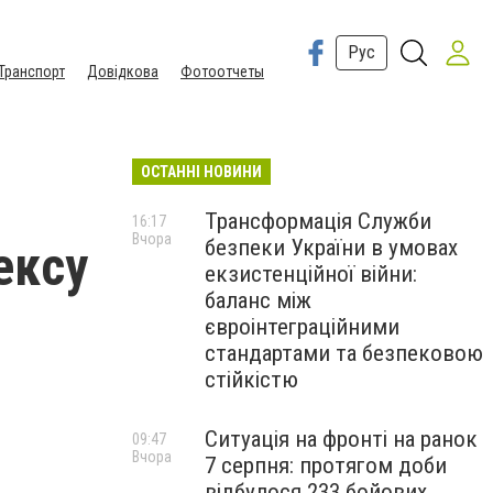
Рус
Транспорт
Довідкова
Фотоотчеты
ОСТАННІ НОВИНИ
Трансформація Служби
16:17
Вчора
безпеки України в умовах
ексу
екзистенційної війни:
баланс між
євроінтеграційними
стандартами та безпековою
стійкістю
Ситуація на фронті на ранок
09:47
Вчора
7 серпня: протягом доби
відбулося 233 бойових