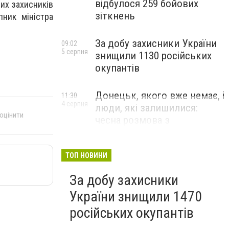
відбулося 259 бойових
их захисників
зіткнень
пник міністра
За добу захисники України
09:02
5 серпня
знищили 1130 російських
окупантів
Донецьк, якого вже немає, і
11:30
4 серпня
люди, які залишилися:
 оцінити
чесна розмова з
В’ячеславом Верховським
ЛЮДИ УКРАЇНСЬКОГО ДОНЕЦЬКА
ТОП НОВИНИ
За добу захисники
України знищили 1470
російських окупантів