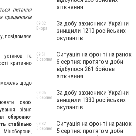
зіткнення
ться питання
я працівників
За добу захисники України
09:02
Вчора
знищили 1210 російських
ку, повідомляє
окупантів
Ситуація на фронті на ранок
09:51
, установ та
6 серпня
6 серпня: протягом доби
ості критично
відбулося 261 бойове
зіткнення
 обмежень щодо
За добу захисники України
09:05
6 серпня
знищили 1330 російських
ювати своїх
окупантів
ування рівня
ал оборонно-
Ситуація на фронті на ранок
ть стабільно
09:32
5 серпня
5 серпня: протягом доби
я Міноборони,