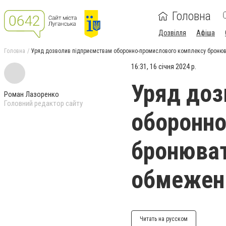
Головна
Дозвілля
Афіша
Головна
Уряд дозволив підприємствам оборонно-промислового комплексу бронюва
16:31, 16 січня 2024 р.
Уряд доз
Роман Лазоренко
Головний редактор сайту
оборонно
бронюват
обмежень
Читать на русском