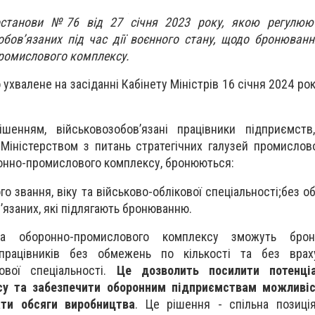
останови №76 від 27 січня 2023 року, якою регулюю
бов’язаних під час дії воєнного стану, щодо бронюванн
ромислового комплексу.
ухвалене на засіданні Кабінету Міністрів 16 січня 2024 ро
шенням, військовозобов’язані працівники підприємств
х Міністерством з питань стратегічних галузей промислов
онно-промислового комплексу, бронюються:
го звання, віку та військово-облікової спеціальності;без
’язаних, які підлягають бронюванню.
тва оборонно-промислового комплексу зможуть брон
 працівників без обмежень по кількості та без врах
кової спеціальності.
Це дозволить посилити потенці
су та забезпечити оборонним підприємствам можливіс
ти обсяги виробництва
. Це рішення - спільна позиці