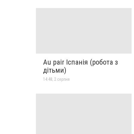
Au pair Іспанія (робота з
дітьми)
14:48, 2 серпня