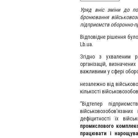
Уряд вніс зміни до п
бронювання військовозо
підприємств оборонно-п
Відповідне рішення було 
Lb.ua.
Згідно з ухваленим рі
організацій, визначени
важливими у сфері обор
незалежно від військово
кількості військовозобов
“Відтепер підприємс
військовозобов’язаних
дефіцитності їх війсь
промислового комплек
працювати і нарощува