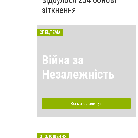
відбулося 234 бойові
зіткнення
СПЕЦТЕМА
Війна за
Незалежність
Всі матеріали тут
ОГОЛОШЕННЯ