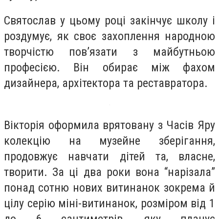
Святослав у цьому році закінчує школу і
роздумує, як своє захоплення народною
творчістю пов’язати з майбутньою
професією. Він обирає між фахом
дизайнера, архітектора та реставратора.
Вікторія оформила врятовану з Часів Яру
колекцію на музейне зберігання,
продовжує навчати дітей та, власне,
творити. За ці два роки вона “нарізала”
понад сотню нових витинанок зокрема й
цілу серію міні-витинанок, розміром від 1
до 6 сантиметрів, яку планує