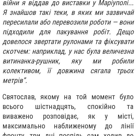
війни я віддав до виставки у Маріуполі...
Я знайшов такі теки, в яких ми зазвичай
пересилали або перевозили роботи — вони
підходили для пакування робіт. Дещо
довелося звертати рулонами та фіксувати
скотчем: наприклад, у нас була величезна
витинанка-рушник, яку ми робили
колективом, її довжина сягала трьох
метрів”.
Святослав, якому на той момент було
всього шістнадцять, спокійно та
виважено розповідає, як у місті,
максимально наближеному до лінії
фронту, три дні поспіль сам ходив до