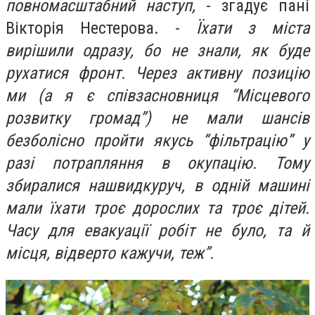
повномасштабний наступ,
- згадує пані
Вікторія Нестерова. -
Їхати з міста
вирішили одразу, бо не знали, як буде
рухатися фронт. Через активну позицію
ми (а я є співзасновниця “Місцевого
розвитку громад”) не мали шансів
безболісно пройти якусь “фільтрацію” у
разі потрапляння в окупацію. Тому
збиралися нашвидкуруч, в одній машині
мали їхати троє дорослих та троє дітей.
Часу для евакуації робіт не було, та й
місця, відверто кажучи, теж”.