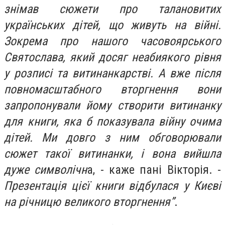
знімав сюжети про талановитих
українських дітей, що живуть на війні.
Зокрема про нашого часовоярського
Святослава, який досяг неабиякого рівня
у розписі та витинанкарстві. А вже після
повномасштабного вторгнення вони
запропонували йому створити витинанку
для книги, яка б показувала війну очима
дітей. Ми довго з ним обговорювали
сюжет такої витинанки, і вона вийшла
дуже символічн
а, - каже пані Вікторія. -
Презентація цієї книги відбулася у Києві
на річницю великого вторгнення”
.