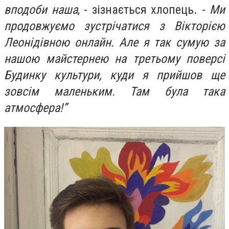
вподоби наша
, - зізнається хлопець. -
Ми
продовжуємо зустрічатися з Вікторією
Леонідівною онлайн. Але я так сумую за
нашою майстернею на третьому поверсі
Будинку культури, куди я прийшов ще
зовсім маленьким. Там була така
атмосфера!”