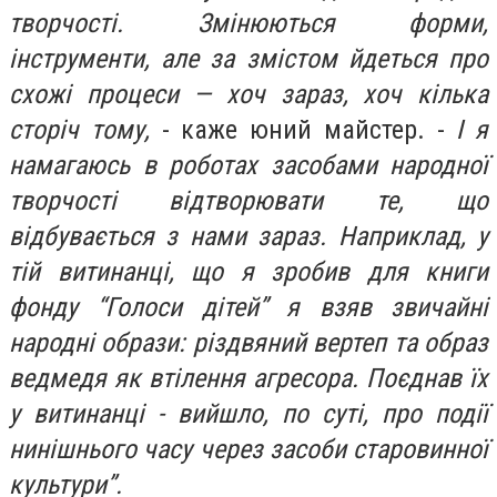
творчості. Змінюються форми,
інструменти, але за змістом йдеться про
схожі процеси — хоч зараз, хоч кілька
сторіч тому,
- каже юний майстер. -
І я
намагаюсь в роботах засобами народної
творчості відтворювати те, що
відбувається з нами зараз. Наприклад, у
тій витинанці, що я зробив для книги
фонду “Голоси дітей” я взяв звичайні
народні образи: різдвяний вертеп та образ
ведмедя як втілення агресора. Поєднав їх
у витинанці - вийшло, по суті, про події
нинішнього часу через засоби старовинної
культури”.