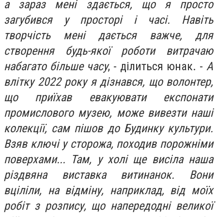
а зараз мені здається, що я просто
загубився у просторі і часі. Навіть
творчість мені дається важче, для
створення будь-якої роботи витрачаю
набагато більше часу
, - ділиться юнак. -
А
влітку 2022 року я дізнався, що волонтер,
що приїхав евакуювати експонати
промислового музею, може вивезти наші
колекції, сам пішов до Будинку культури.
Взяв ключі у сторожа, походив порожніми
поверхами... Там, у холі ще висіла наша
різдвяна виставка витинанок. Вони
вціліли, на відміну, наприклад, від моїх
робіт з розпису, що напередодні великої