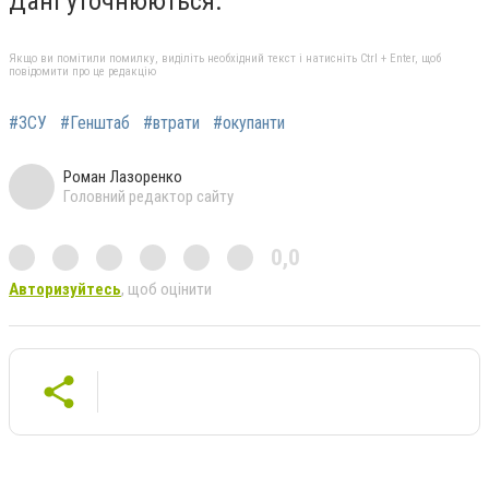
Дані уточнюються.
Якщо ви помітили помилку, виділіть необхідний текст і натисніть Ctrl + Enter, щоб
повідомити про це редакцію
#ЗСУ
#Генштаб
#втрати
#окупанти
Роман Лазоренко
Головний редактор сайту
0,0
Авторизуйтесь
, щоб оцінити