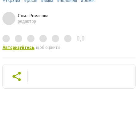
#Україна
#росія
#війна
#полонені
#обмін
Ольга Романова
редактор
0,0
Авторизуйтесь
, щоб оцінити