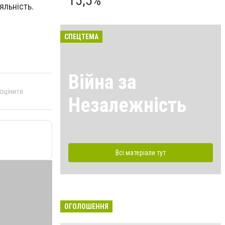
15,5%
іяльність.
СПЕЦТЕМА
Війна за
 оцінити
Незалежність
Всі матеріали тут
ОГОЛОШЕННЯ