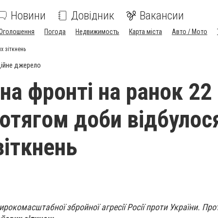
Новини
Довідник
Вакансии
Оголошення
Погода
Недвижимость
Карта міста
Авто / Мото
х зіткнень
ійне джерело
на фронті на ранок 22
ротягом доби відбулос
зіткнень
рокомасштабної збройної агресії Росії проти України. Про