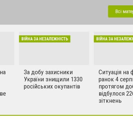
іч російській навалі, яка
ого 2022 року. Росіяни
Всі мате
та, гинуть мирні жителі.
ідповідь терористам рф.
ВІЙНА ЗА НЕЗАЛЕЖНІСТЬ
ВІЙНА ЗА НЕЗАЛЕЖ
 на
За добу захисники
Ситуація на 
України знищили 1330
ранок 4 серп
російських окупантів
протягом до
ове
відбулося 22
зіткнень