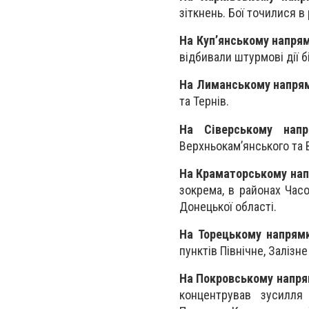
зіткнень. Бої точилися в
На Куп’янському напря
відбивали штурмові дії б
На Лиманському напря
та Тернів.
На Сіверському напр
Верхньокам’янського та 
На Краматорському на
зокрема, в районах Часо
Донецької області.
На Торецькому напрямк
пунктів Північне, Залізне
На Покровському напр
концентрував зусилля