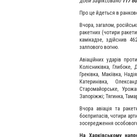
доби зафіксовано
117 бо
Про це йдеться в ранков
Вчора, загалом, російсь
ракетних (чотири ракети
камікадзе, здійснив 46
залпового вогню.
Авіаційних ударів прот
Колісниківка, Глибоке, 
Греківка, Макіївка, Над
Катеринівка, Олексан
Старомайорське, Урожа
Запоріжжі; Тягинка, Тама
Вчора авіація та ракет
боєприпасів, чотири арти
зосередження особового с
На Харківському напр