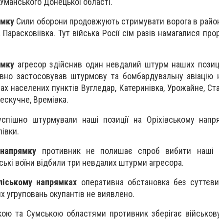
 Уманського Донецької області.
ямку
Сили оборони продовжують стримувати ворога в райо
 Парасковіївка. Тут війська Росії сім разів намагалися пр
ямку
агресор здійснив один невдалий штурм наших позиц
вно застосовував штурмову та бомбардувальну авіацію н
ах населених пунктів Вугледар, Катеринівка, Урожайне, Ст
ескучне, Времівка.
успішно штурмували наші позиції на Оріхівському напр
івки.
напрямку
противник не полишає спроб вибити наші п
ські воїни відбили три невдалих штурми агресора.
ліському напрямках
оперативна обстановка без суттєви
х угруповань окупантів не виявлено.
ькою та Сумською областями противник зберігає військову