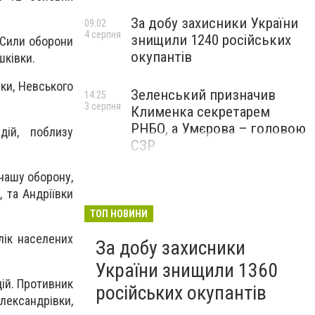
За добу захисники України
09:02
4 серпня
знищили 1240 російських
. Сили оборони
окупантів
шківки.
вки, Невського
Зеленський призначив
14:25
3 серпня
Клименка секретарем
РНБО, а Умєрова – головою
ій, поблизу
СЗР
нашу оборону,
 та Андріївки
ТОП НОВИНИ
алік населених
За добу захисники
України знищили 1360
ій. Противник
російських окупантів
ександрівки,