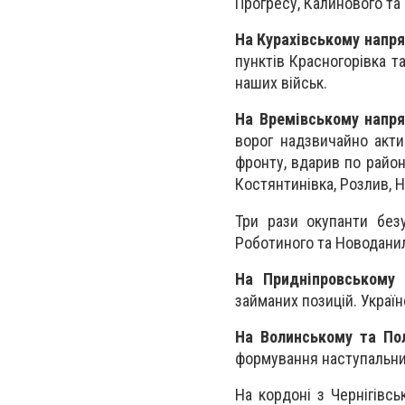
Прогресу, Калинового та
На Курахівському напр
пунктів Красногорівка та
наших військ.
На Времівському напр
ворог надзвичайно акти
фронту, вдарив по район
Костянтинівка, Розлив, Н
Три рази окупанти без
Роботиного та Новоданил
На Придніпровському 
займаних позицій. Україн
На Волинському та По
формування наступальни
На кордоні з Чернігівс