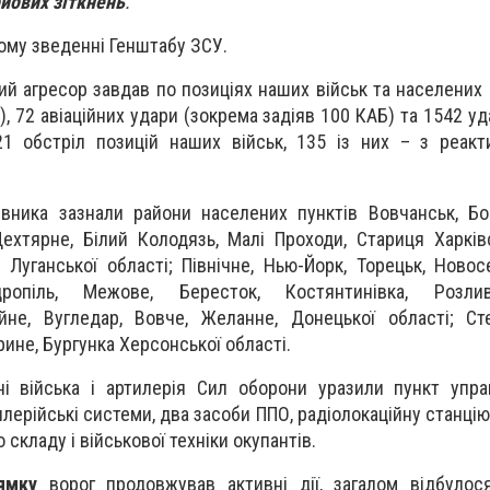
йових зіткнень
.
ому зведенні Генштабу ЗСУ.
кий агресор завдав по позиціях наших військ та населених
), 72 авіаційних удари (зокрема задіяв 100 КАБ) та 1542 у
21 обстріл позицій наших військ, 135 із них – з реак
ивника зазнали райони населених пунктів Вовчанськ, Бо
Дехтярне, Білий Колодязь, Малі Проходи, Стариця Харківс
ія Луганської області; Північне, Нью-Йорк, Торецьк, Ново
дропіль, Межове, Бересток, Костянтинівка, Розли
йне, Вугледар, Вовче, Желанне, Донецької області; Ст
рине, Бургунка Херсонської області.
ні війська і артилерія Сил оборони уразили пункт упра
лерійські системи, два засоби ППО, радіолокаційну станцію
кладу і військової техніки окупантів.
ямку
ворог продовжував активні дії, загалом відбулос