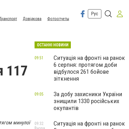
Рус
Транспорт
Довідкова
Фотоотчеты
ОСТАННІ НОВИНИ
Ситуація на фронті на ранок
09:51
6 серпня: протягом доби
я 117
відбулося 261 бойове
зіткнення
За добу захисники України
09:05
знищили 1330 російських
окупантів
тягом минулої
Ситуація на фронті на ранок
09:32
Вчора