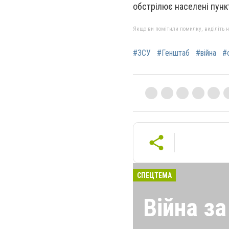
обстрілює населені пункт
Якщо ви помітили помилку, виділіть нео
#ЗСУ
#Генштаб
#війна
#
СПЕЦТЕМА
Війна з