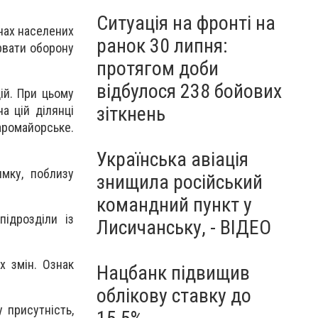
Ситуація на фронті на
нах населених
ранок 30 липня:
орвати оборону
протягом доби
відбулося 238 бойових
ій. При цьому
зіткнень
а цій ділянці
аромайорське.
Українська авіація
ямку, поблизу
знищила російський
командний пункт у
ідрозділи із
Лисичанську, - ВІДЕО
х змін. Ознак
Нацбанк підвищив
облікову ставку до
 присутність,