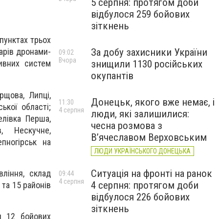
5 серпня: протягом доби
відбулося 259 бойових
зіткнень
 пунктах трьох
За добу захисники України
дарів дронами-
09:02
Вчора
знищили 1130 російських
тивних систем
окупантів
рщова, Липці,
Донецьк, якого вже немає, і
11:30
ької області;
4 серпня
люди, які залишилися:
селівка Перша,
чесна розмова з
в, Нескучне,
В’ячеславом Верховським
епногірськ на
ЛЮДИ УКРАЇНСЬКОГО ДОНЕЦЬКА
Ситуація на фронті на ранок
вління, склад
09:44
4 серпня
4 серпня: протягом доби
 та 15 районів
відбулося 226 бойових
зіткнень
я 12 бойових