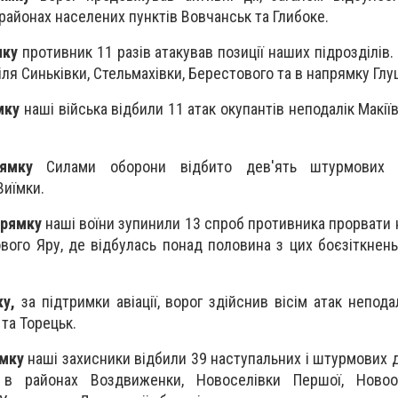
 районах населених пунктів Вовчанськ та Глибоке.
мку
противник 11 разів атакував позиції наших підрозділів
іля Синьківки, Стельмахівки, Берестового та в напрямку Глу
мку
наші війська відбили 11 атак окупантів неподалік Макії
ямку
Силами оборони відбито дев'ять штурмових д
Виїмки.
прямку
наші воїни зупинили 13 спроб противника прорвати 
вого Яру, де відбулась понад половина з цих боєзіткнень,
у,
за підтримки авіації, ворог здійснив вісім атак непод
 та Торецьк.
ямку
наші захисники відбили 39 наступальних і штурмових д
 в районах Воздвиженки, Новоселівки Першої, Новоол