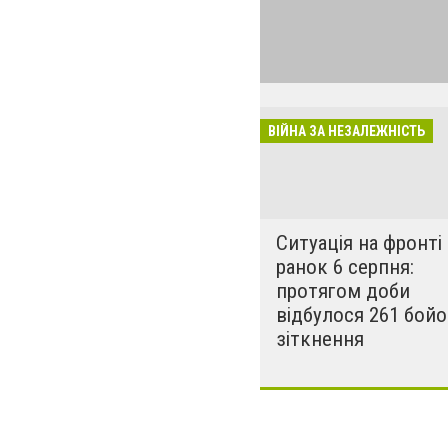
Україна дає відс
почалася 24 лют
обстрілюють міс
ЗСУ дає гідну в
ВІЙНА ЗА НЕЗАЛЕЖНІСТЬ
Ситуація на фронті
ранок 6 серпня:
протягом доби
відбулося 261 бой
зіткнення