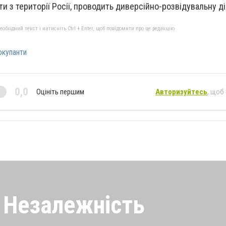
и з території Росії, проводить диверсійно-розвідувальну д
бхідний текст і натисніть Ctrl + Enter, щоб повідомити про це редакцію
окупанти
0,0
Оцініть першим
Авторизуйтесь
, щоб
а Незалежність