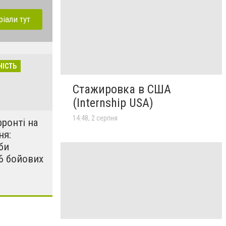
ріали тут
НІСТЬ
Стажировка в США
(Internship USA)
14:48, 2 серпня
фронті на
ня:
би
6 бойових