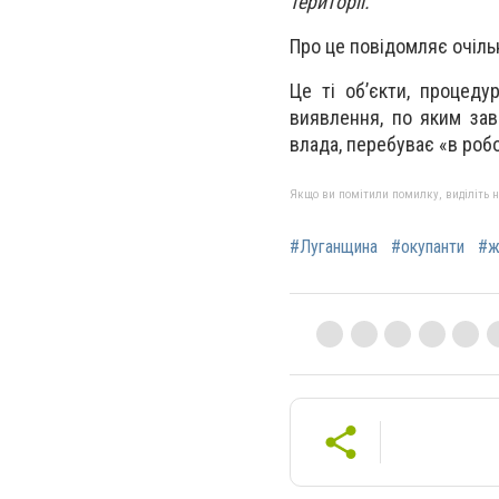
території.
Про це повідомляє очіль
Це ті об’єкти, процеду
виявлення, по яким зав
влада, перебуває «в робо
Якщо ви помітили помилку, виділіть нео
#Луганщина
#окупанти
#ж