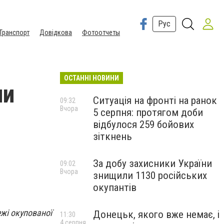
Рус
Транспорт
Довідкова
Фотоотчеты
ОСТАННІ НОВИНИ
ни
Ситуація на фронті на ранок
09:32
Вчора
5 серпня: протягом доби
відбулося 259 бойових
зіткнень
За добу захисники України
09:02
Вчора
знищили 1130 російських
окупантів
ежі окупованої
Донецьк, якого вже немає, і
11:30
4 серпня