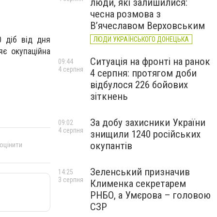
люди, які залишилися:
чесна розмова з
В’ячеславом Верховським
0 діб від дня
ЛЮДИ УКРАЇНСЬКОГО ДОНЕЦЬКА
яє окупаційна
Ситуація на фронті на ранок
09:44
4 серпня
4 серпня: протягом доби
відбулося 226 бойових
зіткнень
За добу захисники України
09:02
4 серпня
знищили 1240 російських
окупантів
 оцінити
Зеленський призначив
14:25
3 серпня
Клименка секретарем
РНБО, а Умєрова – головою
СЗР