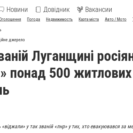
Новини
Довідник
Вакансии
Оголошення
Погода
Недвижимость
Карта міста
Авто / Мото
ь
ійне джерело
ваній Луганщині росія
» понад 500 житлових
нь
«віджали» у так званій «лнр» у тих, хто евакуювався за м