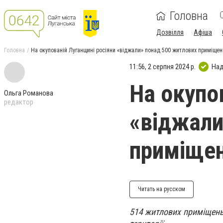
Головна
Дозвілля
Афіша
Головна
На окупованій Луганщині росіяни «віджали» понад 500 житлових приміщен
11:56, 2 серпня 2024 р.
Над
На окупо
Ольга Романова
редактор
«віджали
приміще
Читать на русском
514 житлових приміщень 