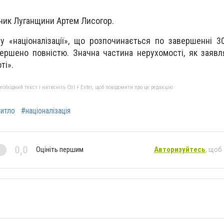
ник Луганщини Артем Лисогор.
ру «націоналізації», що розпочинається по завершенні 3
ершено повністю. Значна частина нерухомості, як заявл
ті».
бхідний текст і натисніть Ctrl + Enter, щоб повідомити про це редакцію
итло
#націоналізація
0,0
Оцініть першим
Авторизуйтесь
, щоб