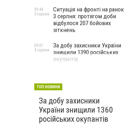
Ситуація на фронті на ранок
09:44
3 серпня
3 серпня: протягом доби
відбулося 207 бойових
зіткнень
За добу захисники України
09:01
3 серпня
знищили 1390 російських
окупантів
ТОП НОВИНИ
За добу захисники
України знищили 1360
російських окупантів