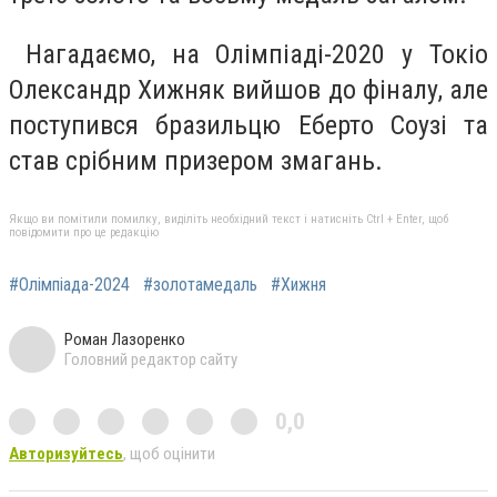
Нагадаємо, на Олімпіаді-2020 у Токіо
Олександр Хижняк вийшов до фіналу, але
поступився бразильцю Еберто Соузі та
став срібним призером змагань.
Якщо ви помітили помилку, виділіть необхідний текст і натисніть Ctrl + Enter, щоб
повідомити про це редакцію
#Олімпіада-2024
#золотамедаль
#Хижня
Роман Лазоренко
Головний редактор сайту
0,0
Авторизуйтесь
, щоб оцінити