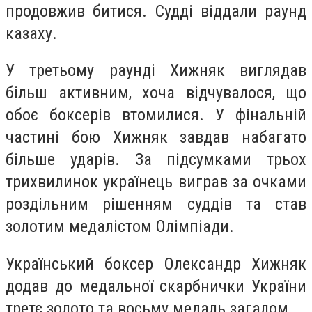
продовжив битися. Судді віддали раунд
казаху.
У третьому раунді Хижняк виглядав
більш активним, хоча відчувалося, що
обоє боксерів втомилися. У фінальній
частині бою Хижняк завдав набагато
більше ударів. За підсумками трьох
трихвилинок українець виграв за очками
роздільним рішенням суддів та став
золотим медалістом Олімпіади.
Український боксер Олександр Хижняк
додав до медальної скарбнички України
третє золото та восьму медаль загалом.