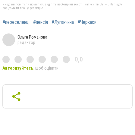
Якщо ви помітили помилку, виділіть необхідний текст і натисніть Ctrl + Enter, щоб
повідомити про це редакцію
#переселенці
#пенсія
#Луганчина
#Черкаси
Ольга Романова
редактор
0,0
Авторизуйтесь
, щоб оцінити