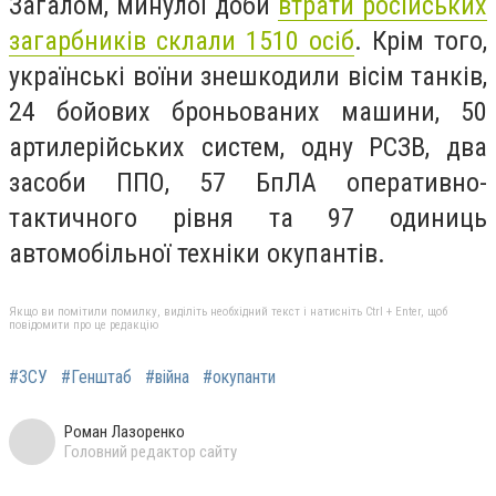
Загалом, минулої доби
втрати російських
загарбників склали 1510 осіб
. Крім того,
українські воїни знешкодили вісім танків,
24 бойових броньованих машини, 50
артилерійських систем, одну РСЗВ, два
засоби ППО, 57 БпЛА оперативно-
тактичного рівня та 97 одиниць
автомобільної техніки окупантів.
Якщо ви помітили помилку, виділіть необхідний текст і натисніть Ctrl + Enter, щоб
повідомити про це редакцію
#ЗСУ
#Генштаб
#війна
#окупанти
Роман Лазоренко
Головний редактор сайту