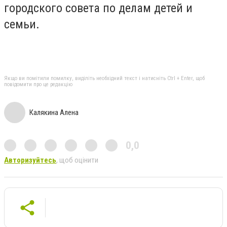
городского совета по делам детей и
семьи.
Якщо ви помітили помилку, виділіть необхідний текст і натисніть Ctrl + Enter, щоб
повідомити про це редакцію
Калякина Алена
0,0
Авторизуйтесь
, щоб оцінити